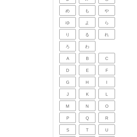
め
も
や
ゆ
よ
ら
り
る
れ
ろ
わ
A
B
C
D
E
F
G
H
I
J
K
L
M
N
O
P
Q
R
S
T
U