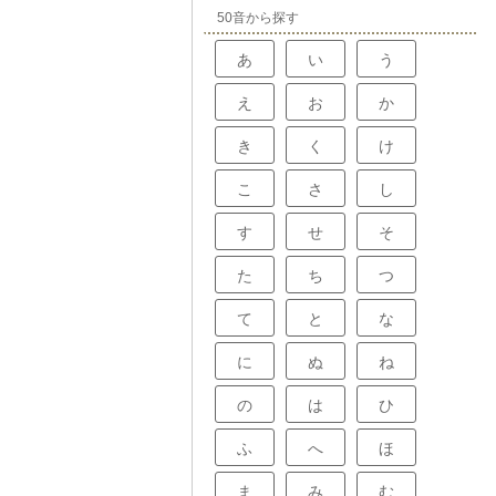
50音から探す
あ
い
う
え
お
か
き
く
け
こ
さ
し
す
せ
そ
た
ち
つ
て
と
な
に
ぬ
ね
の
は
ひ
ふ
へ
ほ
ま
み
む