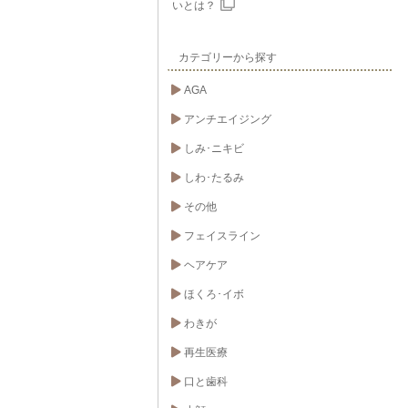
いとは？
カテゴリーから探す
AGA
アンチエイジング
しみ･ニキビ
しわ･たるみ
その他
フェイスライン
ヘアケア
ほくろ･イボ
わきが
再生医療
口と歯科