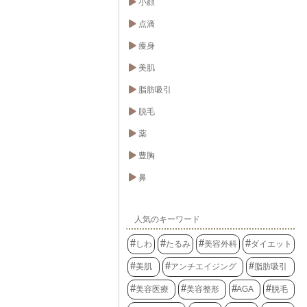
小顔
点滴
痩身
美肌
脂肪吸引
脱毛
薬
豊胸
鼻
人気のキーワード
しわ
たるみ
美容外科
ダイエット
美肌
アンチエイジング
脂肪吸引
美容医療
美容整形
AGA
脱毛