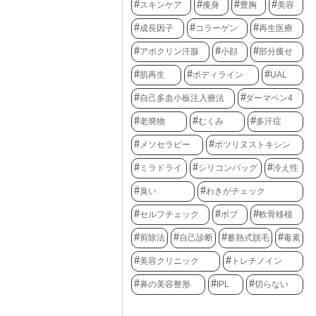
スキンケア
痩身
豊胸
美容
成長因子
コラーゲン
再生医療
アポクリン汗腺
小顔
部分痩せ
肌再生
ボディライン
UAL
自己多血小板注入療法
ダーマペン4
老廃物
むくみ
多汗症
メソセラピー
ボツリヌストキシン
ミラドライ
シリコンバッグ
冷え性
臭い
わきがチェック
セルフチェック
ボブ
軟骨移植
剪除法
自己診断
蓄熱式脱毛
毒素
美容クリニック
トレチノイン
鼻の美容整形
IPL
切らない