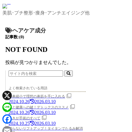
美肌･プチ整形･痩身･アンチエイジング他
ヘアケア成分
記事数:(0)
NOT FOUND
投稿が見つかりませんでした。
よく検索されている用語
小鼻縮小で理想の鼻筋を手に入れる
2024.10.26
2026.03.10
X
美と健康への鍵！デトックスのススメ
2024.10.26
2026.03.10
Line
わきが手術のすべて
2024.10.25
2026.03.10
Facebook
切らないリフトアップ！タイタンでたるみ解消