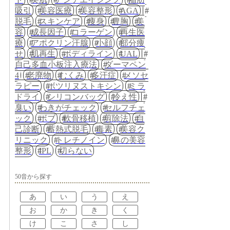
吸引
美容医療
美容整形
AGA
脱毛
スキンケア
痩身
豊胸
美
容
成長因子
コラーゲン
再生医
療
アポクリン汗腺
小顔
部分痩
せ
肌再生
ボディライン
UAL
自己多血小板注入療法
ダーマペン
4
老廃物
むくみ
多汗症
メソセ
ラピー
ボツリヌストキシン
ミラ
ドライ
シリコンバッグ
冷え性
臭い
わきがチェック
セルフチェ
ック
ボブ
軟骨移植
剪除法
自
己診断
蓄熱式脱毛
毒素
美容ク
リニック
トレチノイン
鼻の美容
整形
IPL
切らない
50音から探す
あ
い
う
え
お
か
き
く
け
こ
さ
し