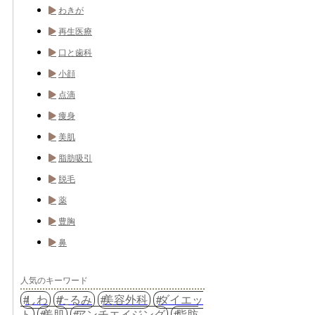
わきが
再生医療
口と歯科
小顔
点滴
痩身
美肌
脂肪吸引
脱毛
薬
豊胸
鼻
人気のキーワード
しわ
たるみ
美容外科
ダイエッ
ト
美肌
アンチエイジング
脂肪