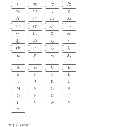
す
せ
そ
た
ち
つ
て
と
な
に
ぬ
ね
の
は
ひ
ふ
へ
ほ
ま
み
む
め
も
や
ゆ
よ
ら
り
る
れ
ろ
わ
A
B
C
D
E
F
G
H
I
J
K
L
M
N
O
P
Q
R
S
T
U
V
W
Y
Z
サイト作成者