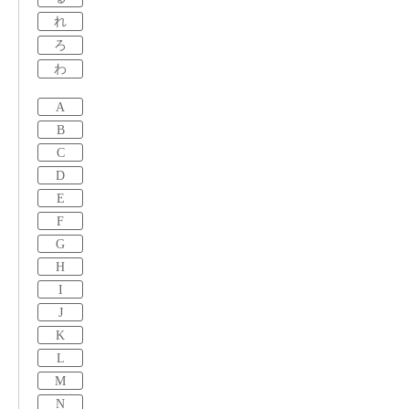
れ
ろ
わ
A
B
C
D
E
F
G
H
I
J
K
L
M
N