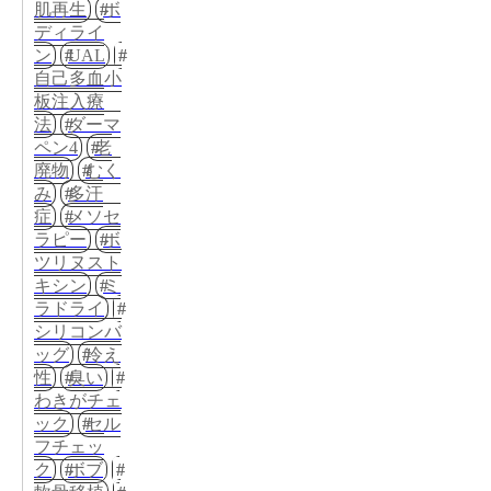
肌再生
ボ
ディライ
ン
UAL
自己多血小
板注入療
法
ダーマ
ペン4
老
廃物
むく
み
多汗
症
メソセ
ラピー
ボ
ツリヌスト
キシン
ミ
ラドライ
シリコンバ
ッグ
冷え
性
臭い
わきがチェ
ック
セル
フチェッ
ク
ボブ