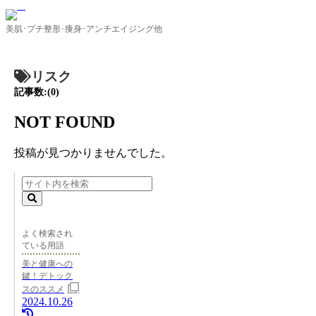
美肌･プチ整形･痩身･アンチエイジング他
リスク
記事数:(0)
NOT FOUND
投稿が見つかりませんでした。
よく検索され
ている用語
美と健康への
鍵！デトック
スのススメ
2024.10.26