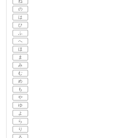
ね
の
は
ひ
ふ
へ
ほ
ま
み
む
め
も
や
ゆ
よ
ら
り
る