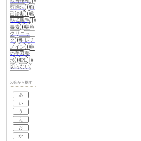
軟骨移植
剪除法
自
己診断
蓄
熱式脱毛
毒素
美容
クリニッ
ク
トレチ
ノイン
鼻
の美容整
形
IPL
切らない
50音から探す
あ
い
う
え
お
か