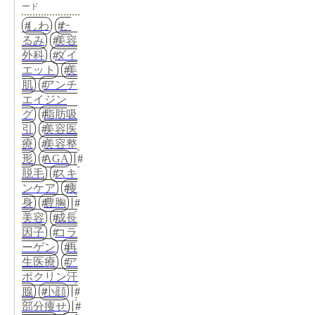
ード
しわ
た
るみ
美容
外科
ダイ
エット
美
肌
アンチ
エイジン
グ
脂肪吸
引
美容医
療
美容整
形
AGA
脱毛
スキ
ンケア
痩
身
豊胸
美容
成長
因子
コラ
ーゲン
再
生医療
ア
ポクリン汗
腺
小顔
部分痩せ