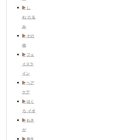
し
わ･たる
み
その
他
フェ
イスラ
イン
ヘア
ケア
ほく
ろ･イボ
わき
が
再生