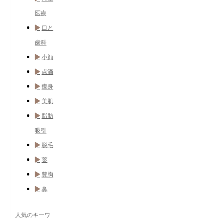
医療
口と
歯科
小顔
点滴
痩身
美肌
脂肪
吸引
脱毛
薬
豊胸
鼻
人気のキーワ