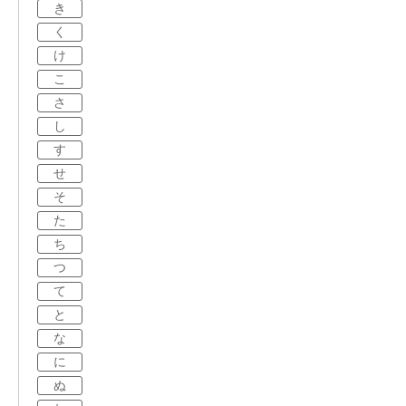
き
く
け
こ
さ
し
す
せ
そ
た
ち
つ
て
と
な
に
ぬ