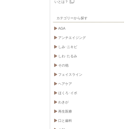
いとは？
カテゴリーから探す
AGA
アンチエイジング
しみ･ニキビ
しわ･たるみ
その他
フェイスライン
ヘアケア
ほくろ･イボ
わきが
再生医療
口と歯科