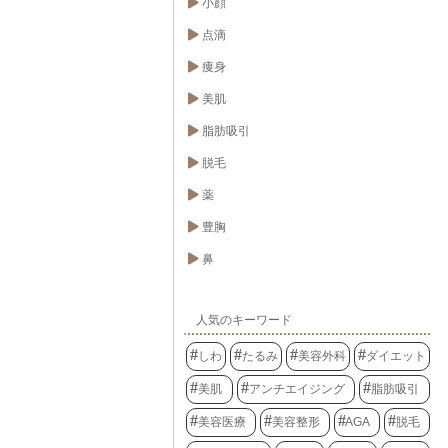
小顔
点滴
痩身
美肌
脂肪吸引
脱毛
薬
豊胸
鼻
人気のキーワード
しわ
たるみ
美容外科
ダイエット
美肌
アンチエイジング
脂肪吸引
美容医療
美容整形
AGA
脱毛