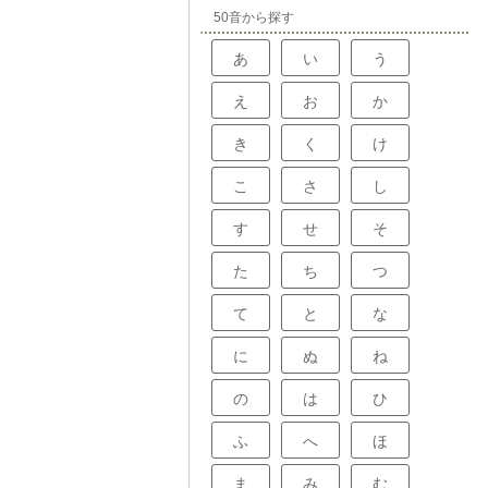
50音から探す
あ
い
う
え
お
か
き
く
け
こ
さ
し
す
せ
そ
た
ち
つ
て
と
な
に
ぬ
ね
の
は
ひ
ふ
へ
ほ
ま
み
む