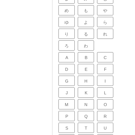
め
も
や
ゆ
よ
ら
り
る
れ
ろ
わ
A
B
C
D
E
F
G
H
I
J
K
L
M
N
O
P
Q
R
S
T
U