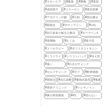
スキンケア
痩身
豊胸
美容
成長因子
コラーゲン
再生医療
アポクリン汗腺
小顔
部分痩せ
肌再生
ボディライン
UAL
自己多血小板注入療法
ダーマペン4
老廃物
むくみ
多汗症
メソセラピー
ボツリヌストキシン
ミラドライ
シリコンバッグ
冷え性
臭い
わきがチェック
セルフチェック
ボブ
軟骨移植
剪除法
自己診断
蓄熱式脱毛
毒素
美容クリニック
トレチノイン
鼻の美容整形
IPL
切らない