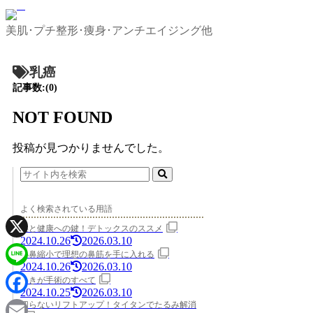
美肌･プチ整形･痩身･アンチエイジング他
乳癌
記事数:(0)
NOT FOUND
投稿が見つかりませんでした。
よく検索されている用語
美と健康への鍵！デトックスのススメ
2024.10.26
2026.03.10
X
小鼻縮小で理想の鼻筋を手に入れる
2024.10.26
2026.03.10
Line
わきが手術のすべて
2024.10.25
2026.03.10
Facebook
切らないリフトアップ！タイタンでたるみ解消