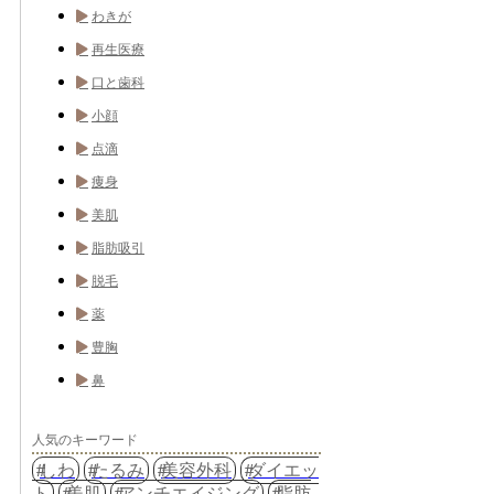
わきが
再生医療
口と歯科
小顔
点滴
痩身
美肌
脂肪吸引
脱毛
薬
豊胸
鼻
人気のキーワード
しわ
たるみ
美容外科
ダイエッ
ト
美肌
アンチエイジング
脂肪