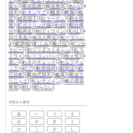
吸引
美容医療
美容整形
AGA
脱毛
スキンケア
痩身
豊胸
美
容
成長因子
コラーゲン
再生医
療
アポクリン汗腺
小顔
部分痩
せ
肌再生
ボディライン
UAL
自己多血小板注入療法
ダーマペン
4
老廃物
むくみ
多汗症
メソセ
ラピー
ボツリヌストキシン
ミラ
ドライ
シリコンバッグ
冷え性
臭い
わきがチェック
セルフチェ
ック
ボブ
軟骨移植
剪除法
自
己診断
蓄熱式脱毛
毒素
美容ク
リニック
トレチノイン
鼻の美容
整形
IPL
切らない
50音から探す
あ
い
う
え
お
か
き
く
け
こ
さ
し