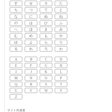
す
せ
そ
た
ち
つ
て
と
な
に
ぬ
ね
の
は
ひ
ふ
へ
ほ
ま
み
む
め
も
や
ゆ
よ
ら
り
る
れ
ろ
わ
A
B
C
D
E
F
G
H
I
J
K
L
M
N
O
P
Q
R
S
T
U
V
W
Y
Z
サイト作成者