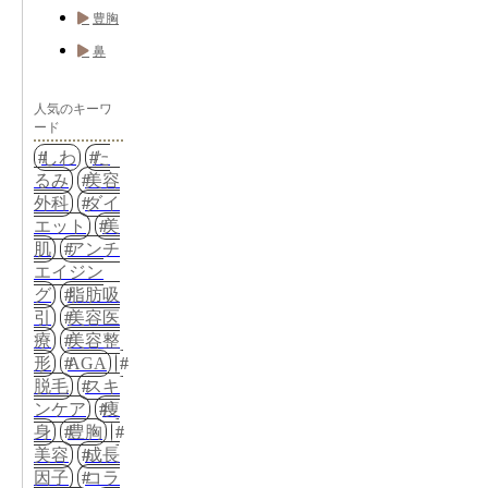
豊胸
鼻
人気のキーワ
ード
しわ
た
るみ
美容
外科
ダイ
エット
美
肌
アンチ
エイジン
グ
脂肪吸
引
美容医
療
美容整
形
AGA
脱毛
スキ
ンケア
痩
身
豊胸
美容
成長
因子
コラ