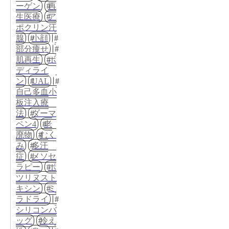
ーゲン
再
生医療
ア
ポクリン汗
腺
小顔
部分痩せ
肌再生
ボ
ディライ
ン
UAL
自己多血小
板注入療
法
ダーマ
ペン4
老
廃物
むく
み
多汗
症
メソセ
ラピー
ボ
ツリヌスト
キシン
ミ
ラドライ
シリコンバ
ッグ
冷え