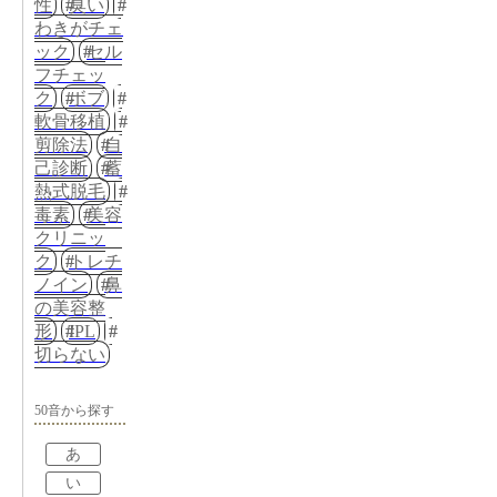
性
臭い
わきがチェ
ック
セル
フチェッ
ク
ボブ
軟骨移植
剪除法
自
己診断
蓄
熱式脱毛
毒素
美容
クリニッ
ク
トレチ
ノイン
鼻
の美容整
形
IPL
切らない
50音から探す
あ
い