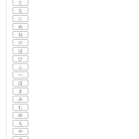
と
な
に
ぬ
ね
の
は
ひ
ふ
へ
ほ
ま
み
む
め
も
や