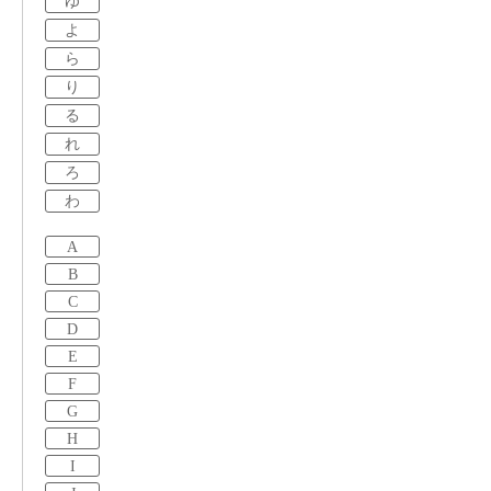
ゆ
よ
ら
り
る
れ
ろ
わ
A
B
C
D
E
F
G
H
I