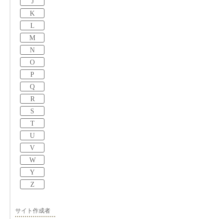
J
K
L
M
N
O
P
Q
R
S
T
U
V
W
Y
Z
サイト作成者