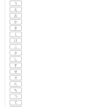
う
え
お
か
き
く
け
こ
さ
し
す
せ
そ
た
ち
つ
て