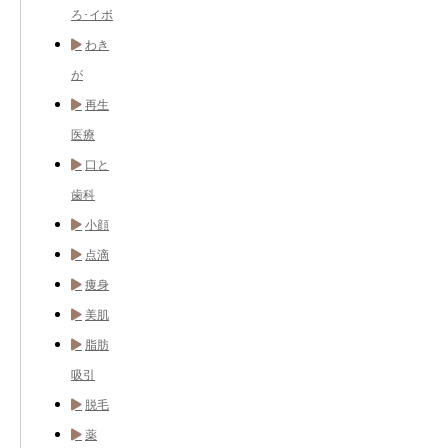
ろ･イボ
わき
が
再生
医療
口と
歯科
小顔
点滴
痩身
美肌
脂肪
吸引
脱毛
薬