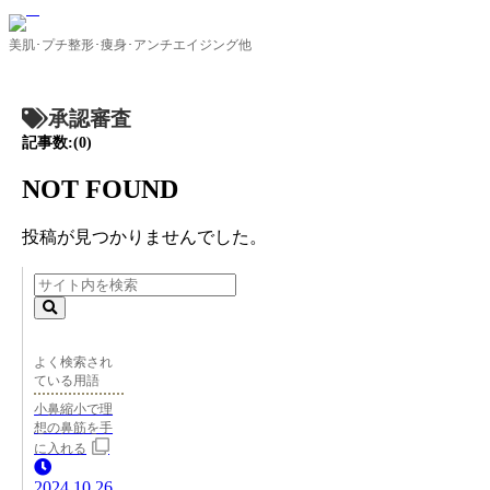
美肌･プチ整形･痩身･アンチエイジング他
承認審査
記事数:(0)
NOT FOUND
投稿が見つかりませんでした。
よく検索され
ている用語
小鼻縮小で理
想の鼻筋を手
に入れる
2024.10.26