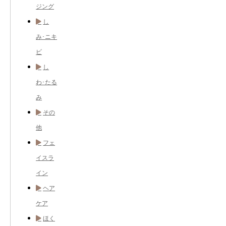
ジング
し
み･ニキ
ビ
し
わ･たる
み
その
他
フェ
イスラ
イン
ヘア
ケア
ほく