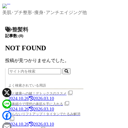
美肌･プチ整形･痩身･アンチエイジング他
整髪料
記事数:(0)
NOT FOUND
投稿が見つかりませんでした。
よく検索されている用語
美と健康への鍵！デトックスのススメ
2024.10.26
2026.03.10
X
小鼻縮小で理想の鼻筋を手に入れる
2024.10.26
2026.03.10
Line
切らないリフトアップ！タイタンでたるみ解消
2024.10.26
2026.03.10
Facebook