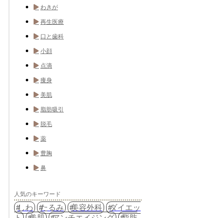
わきが
再生医療
口と歯科
小顔
点滴
痩身
美肌
脂肪吸引
脱毛
薬
豊胸
鼻
人気のキーワード
しわ
たるみ
美容外科
ダイエッ
ト
美肌
アンチエイジング
脂肪