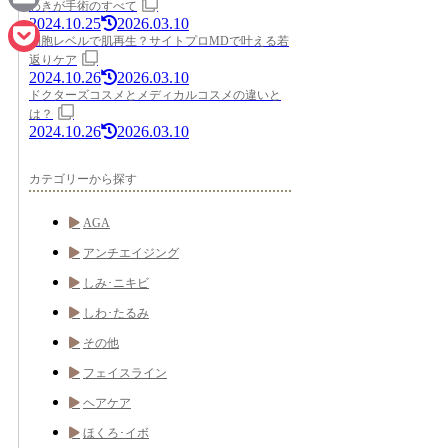
わきが手術のすべて
2024.10.25
2026.03.10
Email
細胞レベルで肌再生？サイトプロMDで叶える若
返りケア
Pocket
2024.10.26
2026.03.10
ドクターズコスメとメディカルコスメの違いと
は？
2024.10.26
2026.03.10
カテゴリーから探す
AGA
アンチエイジング
しみ･ニキビ
しわ･たるみ
その他
フェイスライン
ヘアケア
ほくろ･イボ