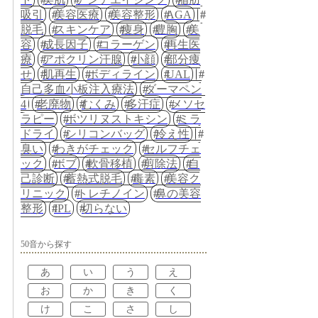
吸引
美容医療
美容整形
AGA
脱毛
スキンケア
痩身
豊胸
美
容
成長因子
コラーゲン
再生医
療
アポクリン汗腺
小顔
部分痩
せ
肌再生
ボディライン
UAL
自己多血小板注入療法
ダーマペン
4
老廃物
むくみ
多汗症
メソセ
ラピー
ボツリヌストキシン
ミラ
ドライ
シリコンバッグ
冷え性
臭い
わきがチェック
セルフチェ
ック
ボブ
軟骨移植
剪除法
自
己診断
蓄熱式脱毛
毒素
美容ク
リニック
トレチノイン
鼻の美容
整形
IPL
切らない
50音から探す
あ
い
う
え
お
か
き
く
け
こ
さ
し