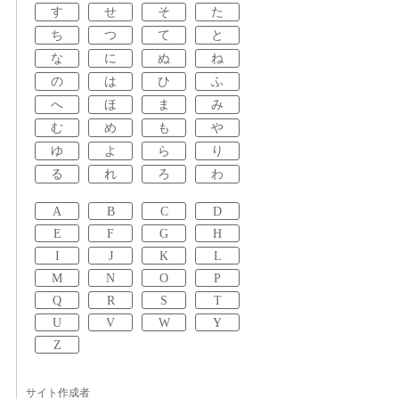
す
せ
そ
た
ち
つ
て
と
な
に
ぬ
ね
の
は
ひ
ふ
へ
ほ
ま
み
む
め
も
や
ゆ
よ
ら
り
る
れ
ろ
わ
A
B
C
D
E
F
G
H
I
J
K
L
M
N
O
P
Q
R
S
T
U
V
W
Y
Z
サイト作成者