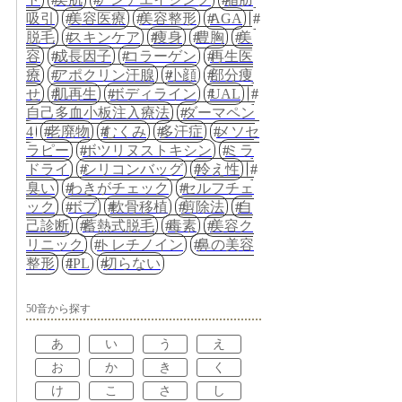
吸引
美容医療
美容整形
AGA
脱毛
スキンケア
痩身
豊胸
美
容
成長因子
コラーゲン
再生医
療
アポクリン汗腺
小顔
部分痩
せ
肌再生
ボディライン
UAL
自己多血小板注入療法
ダーマペン
4
老廃物
むくみ
多汗症
メソセ
ラピー
ボツリヌストキシン
ミラ
ドライ
シリコンバッグ
冷え性
臭い
わきがチェック
セルフチェ
ック
ボブ
軟骨移植
剪除法
自
己診断
蓄熱式脱毛
毒素
美容ク
リニック
トレチノイン
鼻の美容
整形
IPL
切らない
50音から探す
あ
い
う
え
お
か
き
く
け
こ
さ
し