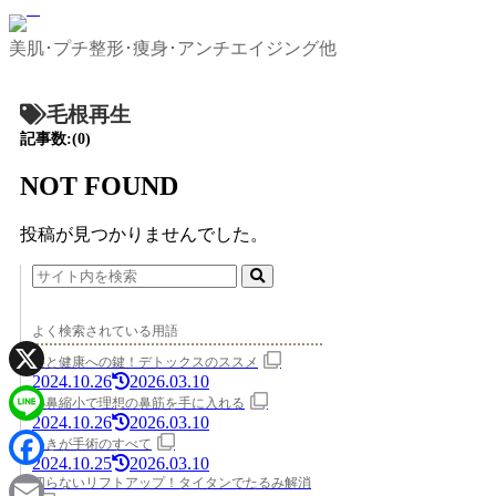
美肌･プチ整形･痩身･アンチエイジング他
毛根再生
記事数:(0)
NOT FOUND
投稿が見つかりませんでした。
よく検索されている用語
美と健康への鍵！デトックスのススメ
2024.10.26
2026.03.10
X
小鼻縮小で理想の鼻筋を手に入れる
2024.10.26
2026.03.10
Line
わきが手術のすべて
2024.10.25
2026.03.10
Facebook
切らないリフトアップ！タイタンでたるみ解消