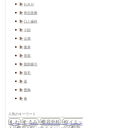
わきが
再生医療
口と歯科
小顔
点滴
痩身
美肌
脂肪吸引
脱毛
薬
豊胸
鼻
人気のキーワード
しわ
たるみ
美容外科
ダイエッ
ト
美肌
アンチエイジング
脂肪