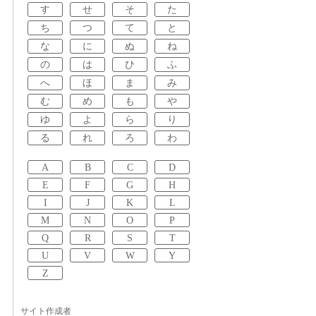
す
せ
そ
た
ち
つ
て
と
な
に
ぬ
ね
の
は
ひ
ふ
へ
ほ
ま
み
む
め
も
や
ゆ
よ
ら
り
る
れ
ろ
わ
A
B
C
D
E
F
G
H
I
J
K
L
M
N
O
P
Q
R
S
T
U
V
W
Y
Z
サイト作成者