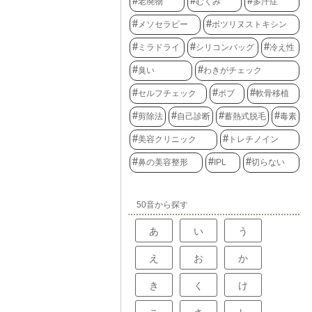
老廃物
むくみ
多汗症
メソセラピー
ボツリヌストキシン
ミラドライ
シリコンバッグ
冷え性
臭い
わきがチェック
セルフチェック
ボブ
軟骨移植
剪除法
自己診断
蓄熱式脱毛
毒素
美容クリニック
トレチノイン
鼻の美容整形
IPL
切らない
50音から探す
あ
い
う
え
お
か
き
く
け