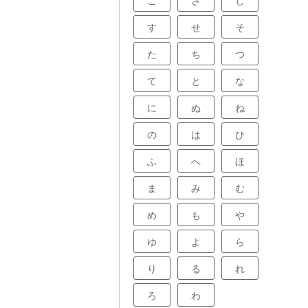
こ
さ
し
す
せ
そ
た
ち
つ
て
と
な
に
ぬ
ね
の
は
ひ
ふ
へ
ほ
ま
み
む
め
も
や
ゆ
よ
ら
り
る
れ
ろ
わ