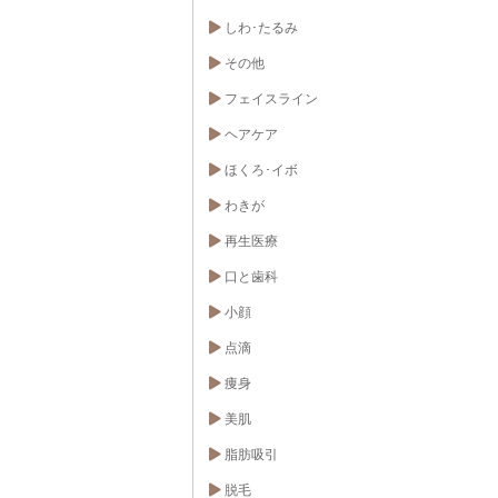
しわ･たるみ
その他
フェイスライン
ヘアケア
ほくろ･イボ
わきが
再生医療
口と歯科
小顔
点滴
痩身
美肌
脂肪吸引
脱毛