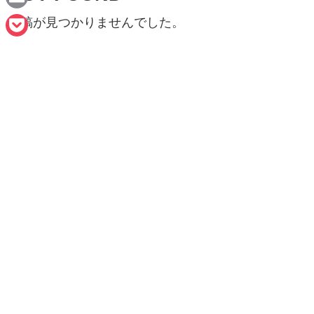
n
a
E
投稿が見つかりませんでした。
e
c
m
P
e
a
o
b
i
c
o
l
k
o
e
k
t