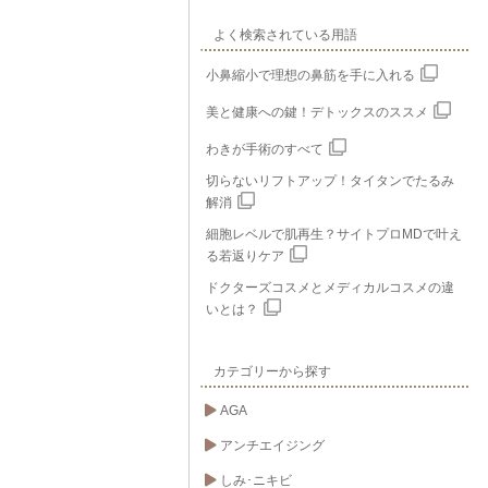
よく検索されている用語
小鼻縮小で理想の鼻筋を手に入れる
美と健康への鍵！デトックスのススメ
わきが手術のすべて
切らないリフトアップ！タイタンでたるみ
解消
細胞レベルで肌再生？サイトプロMDで叶え
る若返りケア
ドクターズコスメとメディカルコスメの違
いとは？
カテゴリーから探す
AGA
アンチエイジング
しみ･ニキビ