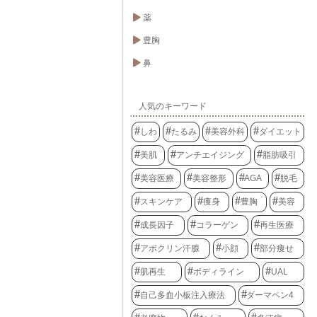
薬
豊胸
鼻
人気のキーワード
しわ
たるみ
美容外科
ダイエット
美肌
アンチエイジング
脂肪吸引
美容医療
美容整形
AGA
脱毛
スキンケア
痩身
豊胸
美容
成長因子
コラーゲン
再生医療
アポクリン汗腺
小顔
部分痩せ
肌再生
ボディライン
UAL
自己多血小板注入療法
ダーマペン4