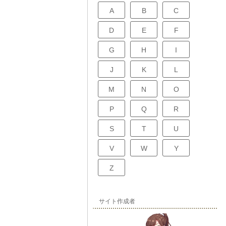
A
B
C
D
E
F
G
H
I
J
K
L
M
N
O
P
Q
R
S
T
U
V
W
Y
Z
サイト作成者