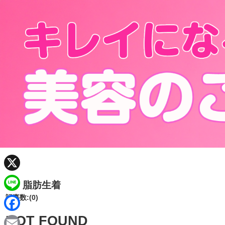
X
脂肪生着
記事数:(0)
L
i
NOT FOUND
F