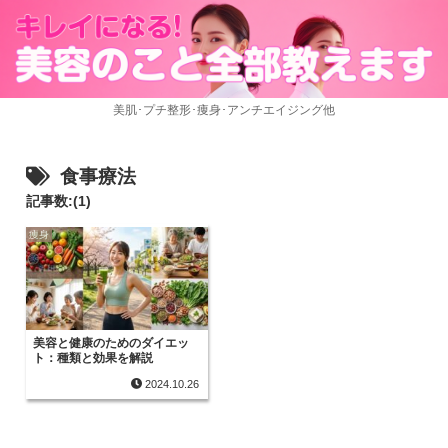
美肌･プチ整形･痩身･アンチエイジング他
食事療法
記事数:(1)
痩身
美容と健康のためのダイエッ
ト：種類と効果を解説
2024.10.26