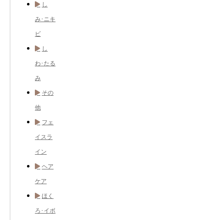
し
み･ニキ
ビ
し
わ･たる
み
その
他
フェ
イスラ
イン
ヘア
ケア
ほく
ろ･イボ