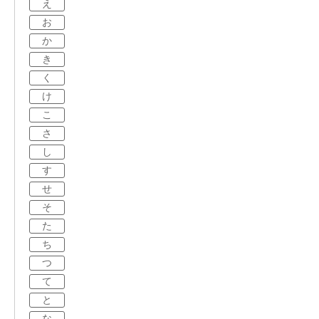
え
お
か
き
く
け
こ
さ
し
す
せ
そ
た
ち
つ
て
と
な