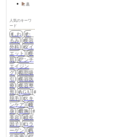
鼻
人気のキーワ
ード
しわ
た
るみ
美容
外科
ダイ
エット
美
肌
アンチ
エイジン
グ
脂肪吸
引
美容医
療
美容整
形
AGA
脱毛
スキ
ンケア
痩
身
豊胸
美容
成長
因子
コラ
ーゲン
再
生医療
ア