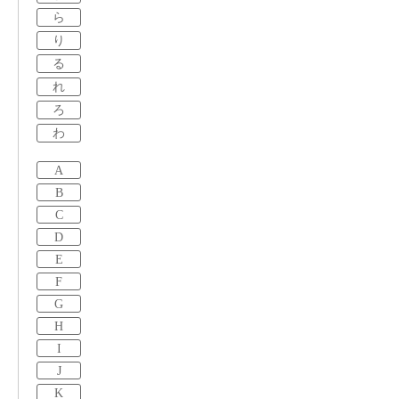
ら
り
る
れ
ろ
わ
A
B
C
D
E
F
G
H
I
J
K