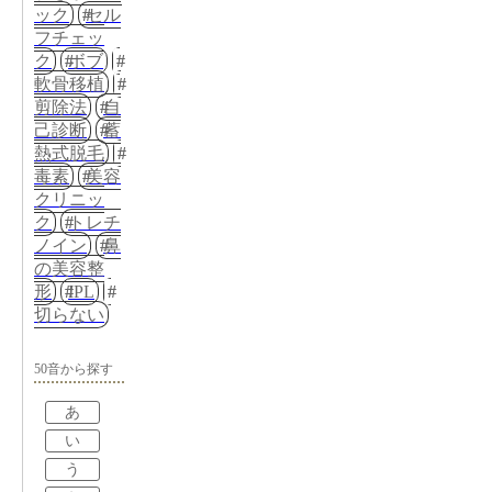
ック
セル
フチェッ
ク
ボブ
軟骨移植
剪除法
自
己診断
蓄
熱式脱毛
毒素
美容
クリニッ
ク
トレチ
ノイン
鼻
の美容整
形
IPL
切らない
50音から探す
あ
い
う