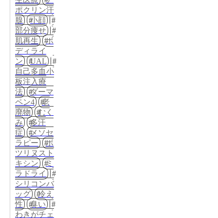
ポクリン汗
腺
小顔
部分痩せ
肌再生
ボ
ディライ
ン
UAL
自己多血小
板注入療
法
ダーマ
ペン4
老
廃物
むく
み
多汗
症
メソセ
ラピー
ボ
ツリヌスト
キシン
ミ
ラドライ
シリコンバ
ッグ
冷え
性
臭い
わきがチェ