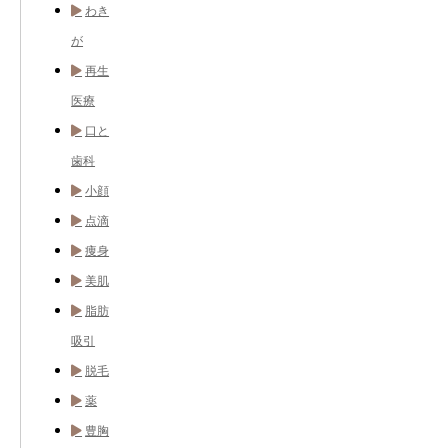
わき
が
再生
医療
口と
歯科
小顔
点滴
痩身
美肌
脂肪
吸引
脱毛
薬
豊胸