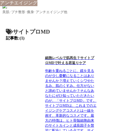
アンチエイジング
美肌･プチ整形･痩身･アンチエイジング他
サイトプロMD
記事数:(1)
細胞レベルで肌再生？サイトプ
ロMDで叶える若返りケア
年齢を重ねるごとに、鏡を見る
のが少し憂鬱になることはあり
ませんか？増えていくシワやた
るみ、肌のくすみ。仕方がない
と諦めていませんか？そんなあ
なたにぜひ知っていただきたい
のが、「サイトプロMD」です。
サイトプロMDは、これまでのエ
イジングケアコスメとは一線を
画す、革新的なコスメです。最
大の特徴は、ヒト骨髄細胞由来
のサイトカインと成長因子を贅
沢に配合している点です。サイ