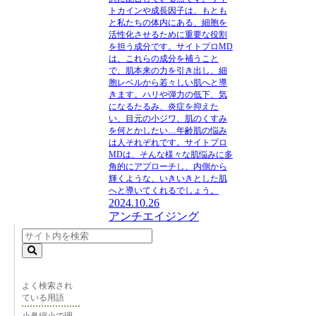
トカインや成長因子は、もとも
と私たちの体内にある、細胞を
活性化させるために重要な役割
を担う成分です。サイトプロMD
は、これらの成分を補うこと
で、肌本来の力を引き出し、細
胞レベルから若々しい肌へと導
きます。ハリや弾力の低下、気
になるたるみ、炎症を抑えた
い、目元の小ジワ、肌のくすみ
を何とかしたい…年齢肌の悩み
は人それぞれです。サイトプロ
MDは、そんな様々な肌悩みに多
角的にアプローチし、内側から
輝くような、いきいきとした肌
へと導いてくれるでしょう。
2024.10.26
アンチエイジング
よく検索され
ている用語
小鼻縮小で理