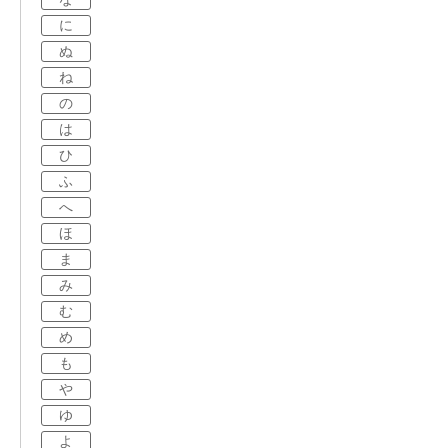
に
ぬ
ね
の
は
ひ
ふ
へ
ほ
ま
み
む
め
も
や
ゆ
よ