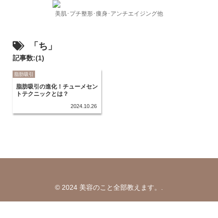
美肌･プチ整形･痩身･アンチエイジング他
「ち」
記事数:(1)
脂肪吸引
脂肪吸引の進化！チューメセン
トテクニックとは？
2024.10.26
© 2024 美容のこと全部教えます。.