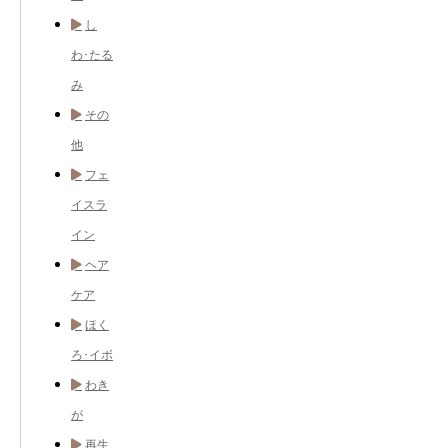
し
わ･たる
み
その
他
フェ
イスラ
イン
ヘア
ケア
ほく
ろ･イボ
わき
が
再生