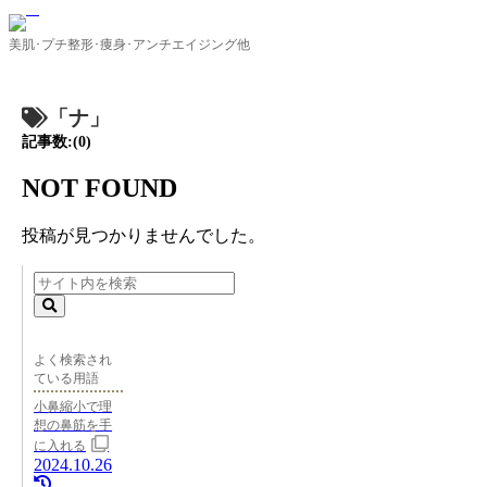
美肌･プチ整形･痩身･アンチエイジング他
「ナ」
記事数:(0)
NOT FOUND
投稿が見つかりませんでした。
よく検索され
ている用語
小鼻縮小で理
想の鼻筋を手
に入れる
2024.10.26