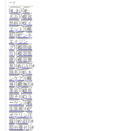
ード
しわ
た
るみ
美容
外科
ダイ
エット
美
肌
アンチ
エイジン
グ
脂肪吸
引
美容医
療
美容整
形
AGA
脱毛
スキ
ンケア
痩
身
豊胸
美容
成長
因子
コラ
ーゲン
再
生医療
ア
ポクリン汗
腺
小顔
部分痩せ