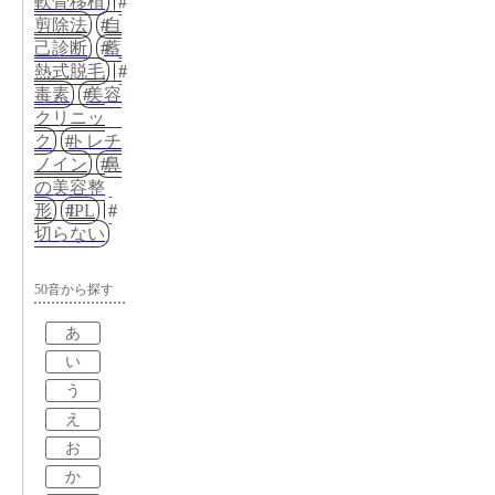
軟骨移植
剪除法
自
己診断
蓄
熱式脱毛
毒素
美容
クリニッ
ク
トレチ
ノイン
鼻
の美容整
形
IPL
切らない
50音から探す
あ
い
う
え
お
か