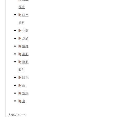
医療
口と
歯科
小顔
点滴
痩身
美肌
脂肪
吸引
脱毛
薬
豊胸
鼻
人気のキーワ