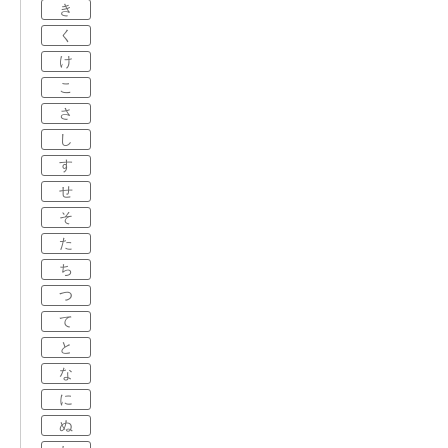
き
く
け
こ
さ
し
す
せ
そ
た
ち
つ
て
と
な
に
ぬ