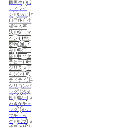
肌再生
ボ
ディライ
ン
UAL
自己多血小
板注入療
法
ダーマ
ペン4
老
廃物
むく
み
多汗
症
メソセ
ラピー
ボ
ツリヌスト
キシン
ミ
ラドライ
シリコンバ
ッグ
冷え
性
臭い
わきがチェ
ック
セル
フチェッ
ク
ボブ