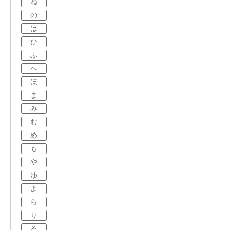
ね
の
は
ひ
ふ
へ
ほ
ま
み
む
め
も
や
ゆ
よ
ら
り
る