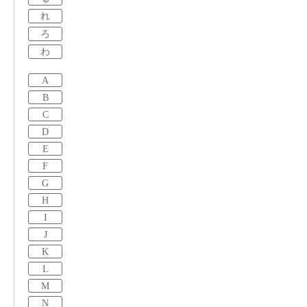
れ
ろ
わ
A
B
C
D
E
F
G
H
I
J
K
L
M
N