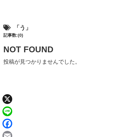
「う」
記事数:(0)
NOT FOUND
投稿が見つかりませんでした。
X
L
i
F