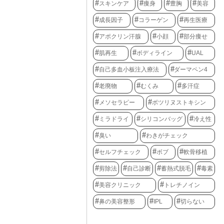
スキンケア
痩身
豊胸
美容
成長因子
コラーゲン
再生医療
アポクリン汗腺
小顔
部分痩せ
肌再生
ボディライン
UAL
自己多血小板注入療法
ダーマペン4
老廃物
むくみ
多汗症
メソセラピー
ボツリヌストキシン
ミラドライ
シリコンバッグ
冷え性
臭い
わきがチェック
セルフチェック
ボブ
軟骨移植
剪除法
自己診断
蓄熱式脱毛
毒素
美容クリニック
トレチノイン
鼻の美容整形
IPL
切らない