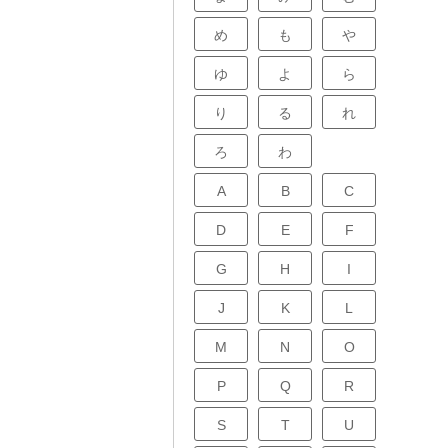
め
も
や
ゆ
よ
ら
り
る
れ
ろ
わ
A
B
C
D
E
F
G
H
I
J
K
L
M
N
O
P
Q
R
S
T
U