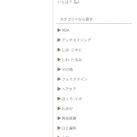
いとは？
カテゴリーから探す
AGA
アンチエイジング
しみ･ニキビ
しわ･たるみ
その他
フェイスライン
ヘアケア
ほくろ･イボ
わきが
再生医療
口と歯科