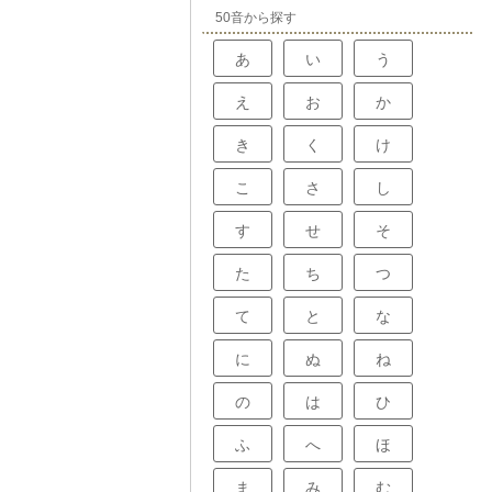
50音から探す
あ
い
う
え
お
か
き
く
け
こ
さ
し
す
せ
そ
た
ち
つ
て
と
な
に
ぬ
ね
の
は
ひ
ふ
へ
ほ
ま
み
む