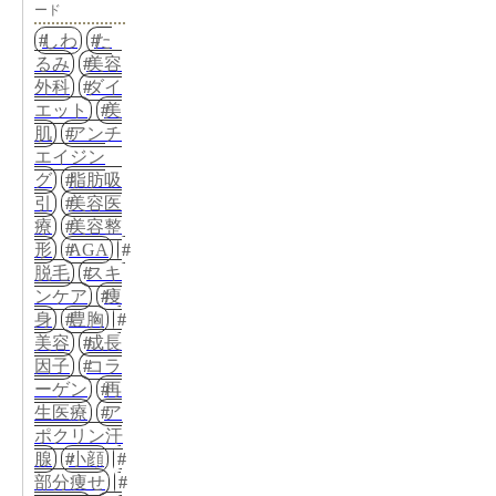
ード
しわ
た
るみ
美容
外科
ダイ
エット
美
肌
アンチ
エイジン
グ
脂肪吸
引
美容医
療
美容整
形
AGA
脱毛
スキ
ンケア
痩
身
豊胸
美容
成長
因子
コラ
ーゲン
再
生医療
ア
ポクリン汗
腺
小顔
部分痩せ