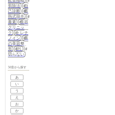
軟骨移植
剪除法
自
己診断
蓄
熱式脱毛
毒素
美容
クリニッ
ク
トレチ
ノイン
鼻
の美容整
形
IPL
切らない
50音から探す
あ
い
う
え
お
か