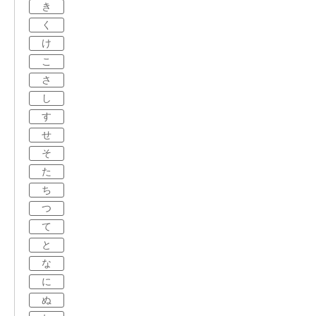
き
く
け
こ
さ
し
す
せ
そ
た
ち
つ
て
と
な
に
ぬ