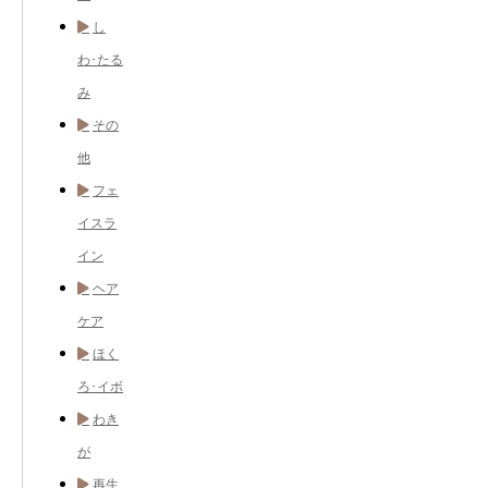
し
わ･たる
み
その
他
フェ
イスラ
イン
ヘア
ケア
ほく
ろ･イボ
わき
が
再生