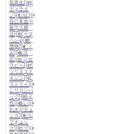
肌再生
ボ
ディライ
ン
UAL
自己多血小
板注入療
法
ダーマ
ペン4
老
廃物
むく
み
多汗
症
メソセ
ラピー
ボ
ツリヌスト
キシン
ミ
ラドライ
シリコンバ
ッグ
冷え
性
臭い
わきがチェ
ック
セル
フチェッ
ク
ボブ