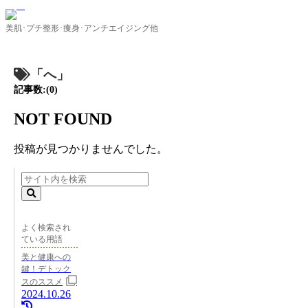
美肌･プチ整形･痩身･アンチエイジング他
「へ」
記事数:(0)
NOT FOUND
投稿が見つかりませんでした。
よく検索され
ている用語
美と健康への
鍵！デトック
スのススメ
2024.10.26