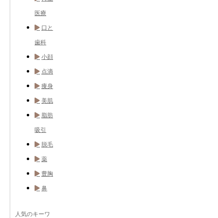
医療
口と
歯科
小顔
点滴
痩身
美肌
脂肪
吸引
脱毛
薬
豊胸
鼻
人気のキーワ