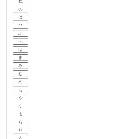
ね
の
は
ひ
ふ
へ
ほ
ま
み
む
め
も
や
ゆ
よ
ら
り
る