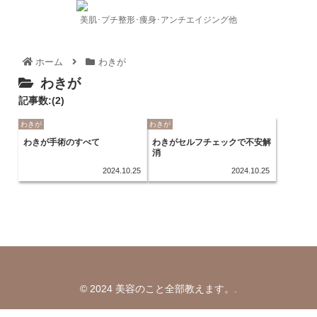
美肌･プチ整形･痩身･アンチエイジング他
ホーム
わきが
わきが
記事数:(2)
わきが
わきが
わきが手術のすべて
わきがセルフチェックで不安解
消
2024.10.25
2024.10.25
© 2024 美容のこと全部教えます。.