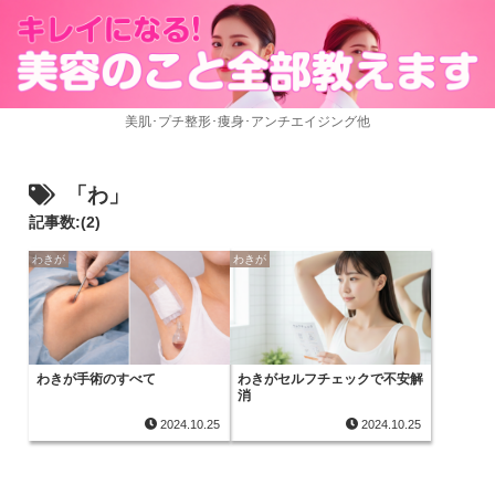
美肌･プチ整形･痩身･アンチエイジング他
「わ」
記事数:(2)
わきが
わきが
わきが手術のすべて
わきがセルフチェックで不安解
消
2024.10.25
2024.10.25