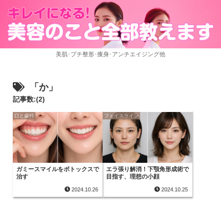
美肌･プチ整形･痩身･アンチエイジング他
「か」
記事数:(2)
口と歯科
フェイスライン
ガミースマイルをボトックスで
エラ張り解消！下顎角形成術で
治す
目指す、理想の小顔
2024.10.26
2024.10.25