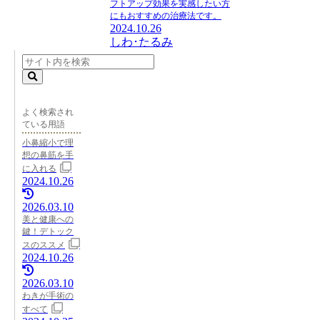
フトアップ効果を実感したい方
にもおすすめの治療法です。
2024.10.26
しわ･たるみ
よく検索され
ている用語
小鼻縮小で理
想の鼻筋を手
に入れる
2024.10.26
2026.03.10
美と健康への
鍵！デトック
スのススメ
2024.10.26
2026.03.10
わきが手術の
すべて