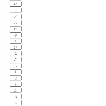
い
う
え
お
か
き
く
け
こ
さ
し
す
せ
そ
た
ち
つ