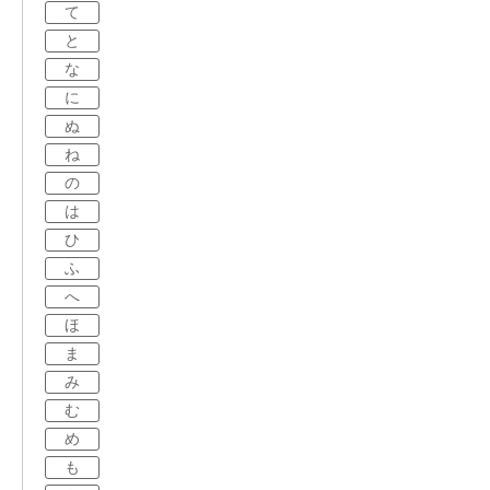
て
と
な
に
ぬ
ね
の
は
ひ
ふ
へ
ほ
ま
み
む
め
も