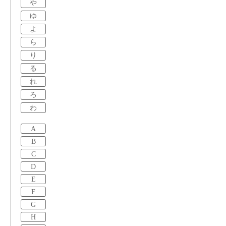
や
ゆ
よ
ら
り
る
れ
ろ
わ
A
B
C
D
E
F
G
H