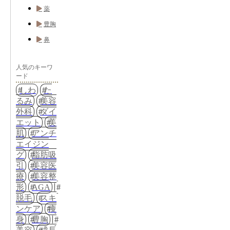
薬
豊胸
鼻
人気のキーワ
ード
しわ
た
るみ
美容
外科
ダイ
エット
美
肌
アンチ
エイジン
グ
脂肪吸
引
美容医
療
美容整
形
AGA
脱毛
スキ
ンケア
痩
身
豊胸