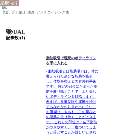
脂肪吸引
美肌･プチ整形･痩身･アンチエイジング他
UAL
記事数:(1)
脂肪吸引で理想のボディライン
を手に入れる
- 脂肪吸引とは脂肪吸引は、体に
蓄えられた余分な脂肪を吸引
し、体型を整える美容外科手術
です。 特定の部位にたまった脂
肪を取り除くことで、より美し
いボディラインを目指します。
例えば、食事制限や運動を続け
てもなかなか効果が出にくい、
お腹周り、太もも、二の腕など
の脂肪を取り除くことができま
す。 これらの部位は、皮下脂肪
がつきやすく、一度ついてしま
うと落とすことが難しいとされ