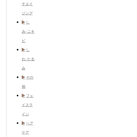
チエイ
ジング
し
み･ニキ
ビ
し
わ･たる
み
その
他
フェ
イスラ
イン
ヘア
ケア