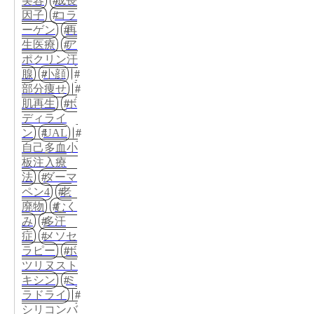
美容
成長
因子
コラ
ーゲン
再
生医療
ア
ポクリン汗
腺
小顔
部分痩せ
肌再生
ボ
ディライ
ン
UAL
自己多血小
板注入療
法
ダーマ
ペン4
老
廃物
むく
み
多汗
症
メソセ
ラピー
ボ
ツリヌスト
キシン
ミ
ラドライ
シリコンバ