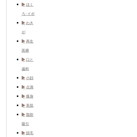
ほく
ろ･イボ
わき
が
再生
医療
口と
歯科
小顔
点滴
痩身
美肌
脂肪
吸引
脱毛