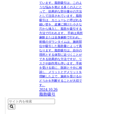
ています。脂肪吸引は、このよ
うな悩みを抱える多くの人にと
って、効果的な部分痩せの方法
として注目されています。脂肪
吸引は、カニューレと呼ばれる
細い管を、皮膚に開けた小さな
穴から挿入し、脂肪を吸引する
方法で行われます。 手術は局所
麻酔または全身麻酔で行われ、
術後のダウンタイムは、施術部
位や吸引した脂肪量によって異
なります。脂肪吸引は、自分の
理想とする体型に近づくことが
できる効果的な方法ですが、リ
スクや副作用も伴います。手術
を受ける前に、医師と十分に相
談し、メリットとデメリットを
理解した上で、施術を受けるか
どうかを判断することが大切で
す。
2024.10.26
脂肪吸引