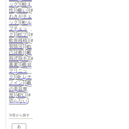
ッグ
冷え
性
臭い
わきがチェ
ック
セル
フチェッ
ク
ボブ
軟骨移植
剪除法
自
己診断
蓄
熱式脱毛
毒素
美容
クリニッ
ク
トレチ
ノイン
鼻
の美容整
形
IPL
切らない
50音から探す
あ