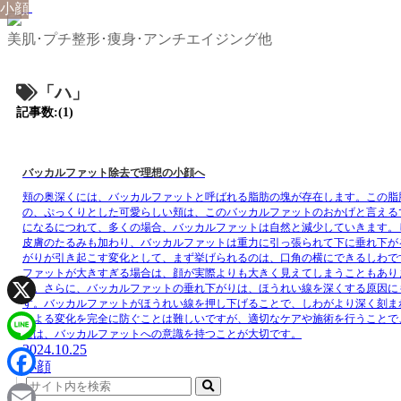
小顔
美肌･プチ整形･痩身･アンチエイジング他
「ハ」
記事数:(1)
バッカルファット除去で理想の小顔へ
頬の奥深くには、バッカルファットと呼ばれる脂肪の塊が存在します。この脂
の、ぷっくりとした可愛らしい頬は、このバッカルファットのおかげと言える
になるにつれて、多くの場合、バッカルファットは自然と減少していきます。
皮膚のたるみも加わり、バッカルファットは重力に引っ張られて下に垂れ下が
がりが引き起こす変化として、まず挙げられるのは、口角の横にできるしわで
ファットが大きすぎる場合は、顔が実際よりも大きく見えてしまうこともあり
ん。さらに、バッカルファットの垂れ下がりは、ほうれい線を深くする原因に
す。バッカルファットがほうれい線を押し下げることで、しわがより深く刻ま
X
による変化を完全に防ぐことは難しいですが、適切なケアや施術を行うことで
には、バッカルファットへの意識を持つことが大切です。
2024.10.25
Line
小顔
Facebook