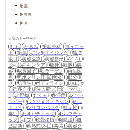
薬
豊胸
鼻
人気のキーワード
しわ
たるみ
美容外科
ダイエッ
ト
美肌
アンチエイジング
脂肪
吸引
美容医療
美容整形
AGA
脱毛
スキンケア
痩身
豊胸
美
容
成長因子
コラーゲン
再生医
療
アポクリン汗腺
小顔
部分痩
せ
肌再生
ボディライン
UAL
自己多血小板注入療法
ダーマペン
4
老廃物
むくみ
多汗症
メソセ
ラピー
ボツリヌストキシン
ミラ
ドライ
シリコンバッグ
冷え性
臭い
わきがチェック
セルフチェ
ック
ボブ
軟骨移植
剪除法
自
己診断
蓄熱式脱毛
毒素
美容ク