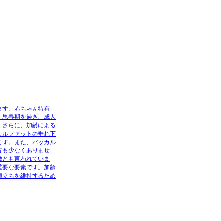
ます。赤ちゃん特有
。思春期を過ぎ、成人
。さらに、加齢による
カルファットの垂れ下
ます。また、バッカル
方も少なくありませ
徴とも言われていま
重要な要素です。加齢
顔立ちを維持するため