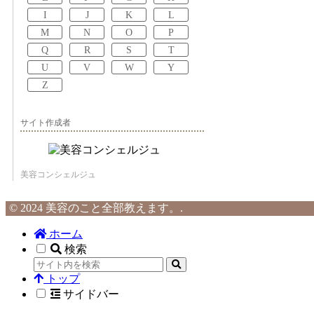
I
J
K
L
M
N
O
P
Q
R
S
T
U
V
W
Y
Z
サイト作成者
美容コンシェルジュ
© 2024 美容のこと全部教えます。.
ホーム
検索
トップ
サイドバー