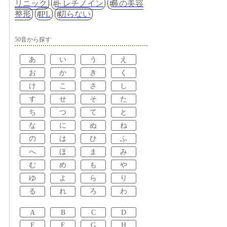
リニック
トレチノイン
鼻の美容
整形
IPL
切らない
50音から探す
あ
い
う
え
お
か
き
く
け
こ
さ
し
す
せ
そ
た
ち
つ
て
と
な
に
ぬ
ね
の
は
ひ
ふ
へ
ほ
ま
み
む
め
も
や
ゆ
よ
ら
り
る
れ
ろ
わ
A
B
C
D
E
F
G
H