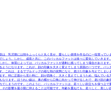
肪は、乳児期には頬をふっくらと丸く見せ、愛らしい表情を作るのに一役買ってい
でしょう。しかし、成長と共に、このバッカルファットは徐々に変化していきます
しかし、体質によっては、バッカルファットが過剰に残ってしまう場合があります
るようになります。これが、顔の印象を大きく変えてしまう原因の一つです。バッ
す。これは、まるでブルドッグの様な頬の状態になり、老けた印象を与えてしまい
ます。特に正面から見た時に、顔が四角く、大きく見えてしまうため、悩んでいる
もなります。ほうれい線は、鼻の横から口角に向かって伸びるしわで、老け顔の象
れてしまうのです。このように、バッカルファットは、若々しい顔立ちを保つ上で
、その影響を最小限に抑えることは可能です。年齢を重ねても、若々しく、美しい