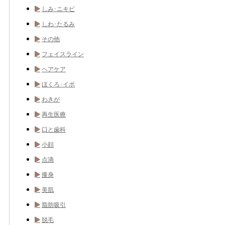
しみ･ニキビ
しわ･たるみ
その他
フェイスライン
ヘアケア
ほくろ･イボ
わきが
再生医療
口と歯科
小顔
点滴
痩身
美肌
脂肪吸引
脱毛