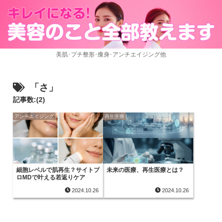
美肌･プチ整形･痩身･アンチエイジング他
「さ」
記事数:(2)
アンチエイジング
再生医療
細胞レベルで肌再生？サイトプ
未来の医療、再生医療とは？
ロMDで叶える若返りケア
2024.10.26
2024.10.26