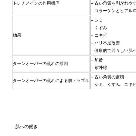
トレチノインの作用機序
– 古い角質を剥がれや
– コラーゲンとヒアル
– シミ
– くすみ
効果
– ニキビ
– ハリ不足改善
– 健康的で若々しい肌
– 加齢
ターンオーバーの乱れの原因
– 紫外線
– 古い角質の蓄積
ターンオーバーの乱れによる肌トラブル
– シミ、くすみ、ニキ
– 肌への働き