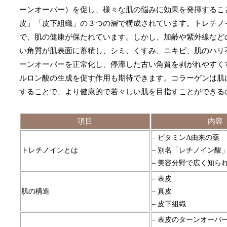
ーンオーバー）を促し、様々な肌の悩みに効果を発揮するこ
皮」「皮下組織」の３つの層で構成されています。トレチノ
で、肌の健康が保たれています。しかし、加齢や紫外線など
い角質が肌表面に蓄積し、シミ、くすみ、ニキビ、肌のハリ
ーンオーバーを正常化し、停滞した古い角質を剥がれやすく
ルロン酸の生成を促す作用も期待できます。コラーゲンは肌
することで、より健康的で若々しい肌を目指すことができる
項目
内容
– ビタミンA由来の薬
トレチノインとは
– 別名「レチノイン酸
– 美容分野で広く知ら
– 表皮
肌の構造
– 真皮
– 皮下組織
– 表皮のターンオーバ