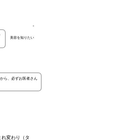
で
美容を知りたい
から、必ずお医者さん
まれ変わり（タ