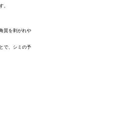
す。
角質を剥がれや
とで、シミの予