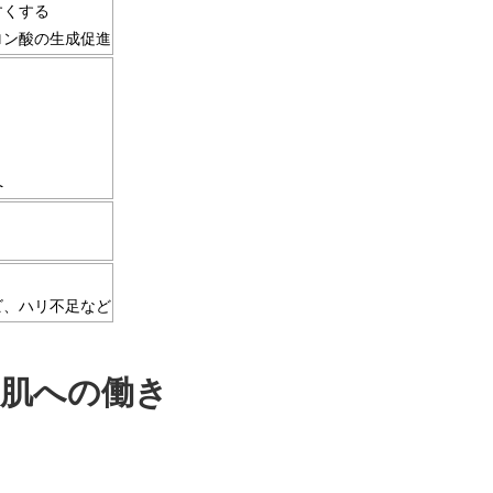
すくする
ロン酸の生成促進
へ
ビ、ハリ不足など
肌への働き