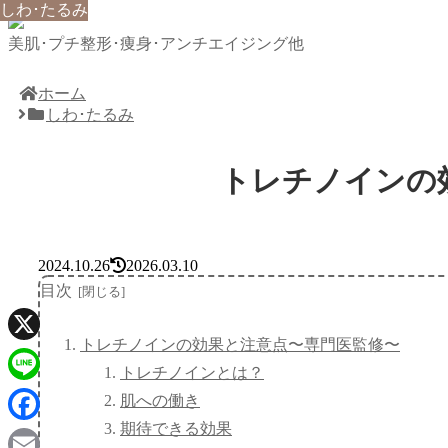
しわ･たるみ
しわ･たるみ
しわ･たるみ
美肌･プチ整形･痩身･アンチエイジング他
ホーム
しわ･たるみ
トレチノインの
2024.10.26
2026.03.10
目次
トレチノインの効果と注意点〜専門医監修〜
X
トレチノインとは？
Line
肌への働き
期待できる効果
Facebook