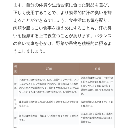
ます。自分の体質や生活習慣に合った製品を選び、
正しく使用することで、より効果的に汗の臭いを抑
えることができるでしょう。食生活にも気を配り、
肉類や脂っこい食事を控えめにすることも、汗の臭
いを軽減する上で役立つことがあります。バランス
の良い食事を心がけ、野菜や果物を積極的に摂るよ
うにしましょう。
要
詳細
対策
因
体質改善は難しいが、汗の分泌
アポクリン腺が発達していると、脂質やタンパク質、アン
を抑える制汗剤を使用する、汗
汗
モニアなどを多く含む汗が分泌され、常在菌によって分解
をかいたらこまめに拭き取る、
腺
されてわきがの原因となる。脇の下が鳥肌のようにぶつぶ
通気性の良い服を着るなどが有
つしている人はアポクリン腺が発達している可能性あり。
効。
常
皮膚の常在菌が汗に含まれる成分を分解することで臭いが
殺菌効果のあるデオドラント剤
在
発生する。
を使用する。
菌
こまめに汗を拭き取る。吸水性
汗自体は無臭だが、菌によって分解されると臭いを発生さ
汗
や速乾性に優れた素材の衣服を
せる。
着用する。
食