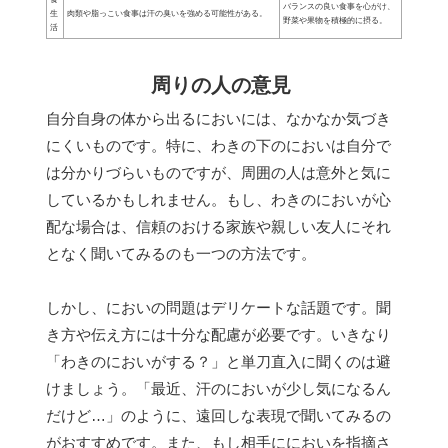
バランスの良い食事を心がけ、
生
肉類や脂っこい食事は汗の臭いを強める可能性がある。
野菜や果物を積極的に摂る。
活
周りの人の意見
自分自身の体から出るにおいには、なかなか気づき
にくいものです。特に、わきの下のにおいは自分で
は分かりづらいものですが、周囲の人は意外と気に
しているかもしれません。もし、わきのにおいが心
配な場合は、信頼のおける家族や親しい友人にそれ
となく聞いてみるのも一つの方法です。
しかし、においの問題はデリケートな話題です。聞
き方や伝え方には十分な配慮が必要です。いきなり
「わきのにおいがする？」と単刀直入に聞くのは避
けましょう。「最近、汗のにおいが少し気になるん
だけど…」のように、遠回しな表現で聞いてみるの
がおすすめです。また、もし相手ににおいを指摘さ