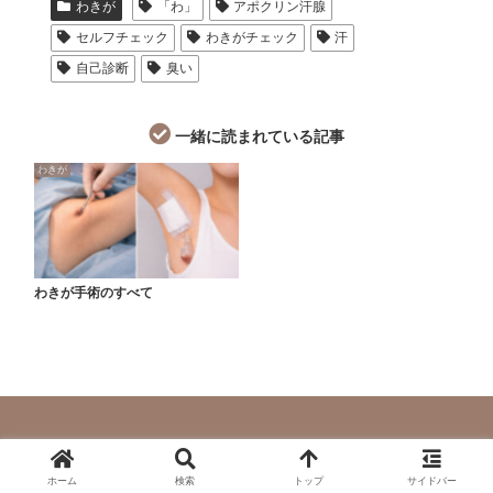
わきが
「わ」
アポクリン汗腺
セルフチェック
わきがチェック
汗
自己診断
臭い
一緒に読まれている記事
わきが
わきが手術のすべて
© 2024 美容のこと全部教えます。.
ホーム
検索
トップ
サイドバー