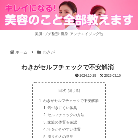
美肌･プチ整形･痩身･アンチエイジング他
ホーム
わきが
わきがセルフチェックで不安解消
2024.10.25
2026.03.10
目次
わきがセルフチェックで不安解消
気づきにくい体臭
セルフチェックの方法
家族の体質も確認
汗をかきやすい体質
周りの人の意見