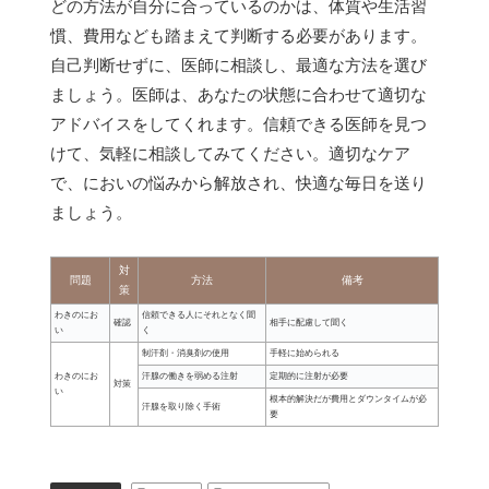
どの方法が自分に合っているのかは、体質や生活習
慣、費用なども踏まえて判断する必要があります。
自己判断せずに、医師に相談し、最適な方法を選び
ましょう。医師は、あなたの状態に合わせて適切な
アドバイスをしてくれます。信頼できる医師を見つ
けて、気軽に相談してみてください。適切なケア
で、においの悩みから解放され、快適な毎日を送り
ましょう。
対
問題
方法
備考
策
わきのにお
信頼できる人にそれとなく聞
確認
相手に配慮して聞く
い
く
制汗剤・消臭剤の使用
手軽に始められる
わきのにお
汗腺の働きを弱める注射
定期的に注射が必要
対策
い
根本的解決だが費用とダウンタイムが必
汗腺を取り除く手術
要