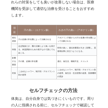
れらの対策をしても臭いが改善しない場合は、医療
機関を受診して適切な治療を受けることをおすすめ
します。
項
汗の臭い（エクリン腺）
わきの下の臭い（アポクリン腺）
目
発生
アポクリン汗腺からの汗が皮膚の常在菌によ
汗が皮膚の常在菌によって分解される
原因
って分解される
ほぼ無臭だが、菌の分解により臭いを発す
特有の臭い。遺伝的要因が大きく影響し、思
特徴
る。体温調節のための発汗なので誰にでも
春期以降に目立つようになる。
起こる。
影響
する
汗の量、皮膚の常在菌
遺伝、食生活、睡眠不足、ストレス
要因
こまめなシャワー、制汗剤・デオドラント剤
こまめなシャワー、制汗剤・デオドラント
対策
の使用、食生活・生活習慣の改善、医療機関
剤の使用
の受診
セルフチェックの方法
体臭は、自分自身では気づきにくいものです。周り
の人に指摘される前に、セルフチェックで確認して