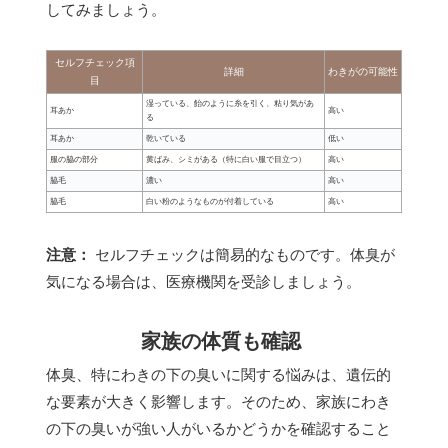
してみましょう。
セルフチェック項
詳細
わきがの可能性
目
湿っている、飴のように糸を引く、粘り気があ
耳あか
高い
る
耳あか
乾いている
低い
服の脇の部分
黄ばみ、シミがある（特に白い服で目立つ）
高い
脇毛
濃い
高い
脇毛
白い粉のようなものが付着している
高い
注意：
セルフチェックは簡易的なものです。体臭が
気になる場合は、医療機関を受診しましょう。
家族の体質も確認
体臭、特にわきの下の臭いに関する悩みは、遺伝的
な要素が大きく影響します。そのため、家族にわき
の下の臭いが強い人がいるかどうかを確認すること