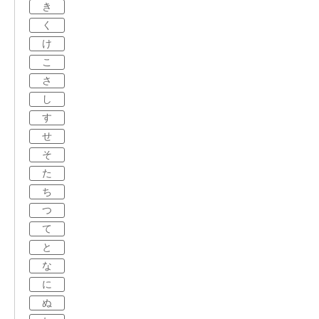
き
く
け
こ
さ
し
す
せ
そ
た
ち
つ
て
と
な
に
ぬ