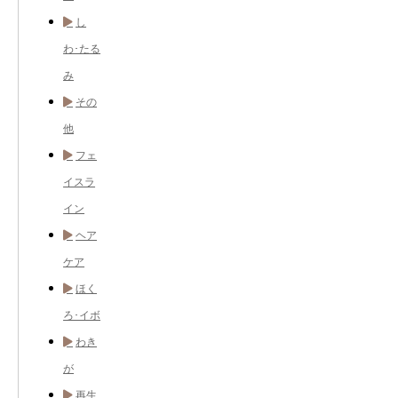
し
わ･たる
み
その
他
フェ
イスラ
イン
ヘア
ケア
ほく
ろ･イボ
わき
が
再生