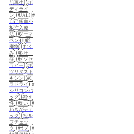
肌再生
ボ
ディライ
ン
UAL
自己多血小
板注入療
法
ダーマ
ペン4
老
廃物
むく
み
多汗
症
メソセ
ラピー
ボ
ツリヌスト
キシン
ミ
ラドライ
シリコンバ
ッグ
冷え
性
臭い
わきがチェ
ック
セル
フチェッ
ク
ボブ