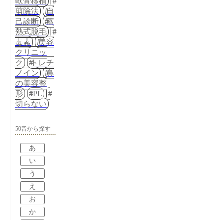
軟骨移植
剪除法
自
己診断
蓄
熱式脱毛
毒素
美容
クリニッ
ク
トレチ
ノイン
鼻
の美容整
形
IPL
切らない
50音から探す
あ
い
う
え
お
か