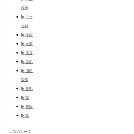
医療
口と
歯科
小顔
点滴
痩身
美肌
脂肪
吸引
脱毛
薬
豊胸
鼻
人気のキーワ