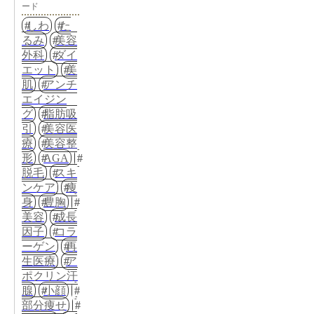
ード
しわ
た
るみ
美容
外科
ダイ
エット
美
肌
アンチ
エイジン
グ
脂肪吸
引
美容医
療
美容整
形
AGA
脱毛
スキ
ンケア
痩
身
豊胸
美容
成長
因子
コラ
ーゲン
再
生医療
ア
ポクリン汗
腺
小顔
部分痩せ