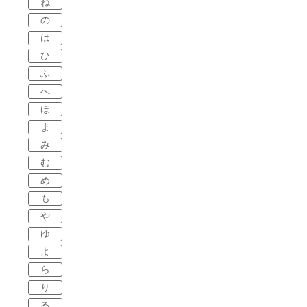
ね
の
は
ひ
ふ
へ
ほ
ま
み
む
め
も
や
ゆ
よ
ら
り
る