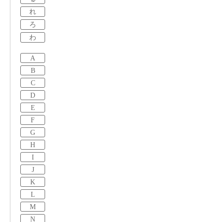
れ
ろ
わ
A
B
C
D
E
F
G
H
I
J
K
L
M
N