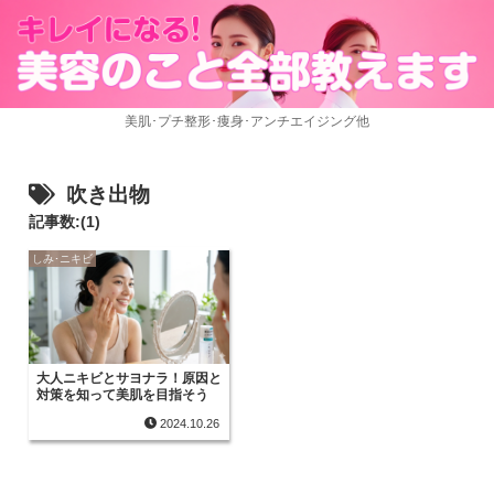
美肌･プチ整形･痩身･アンチエイジング他
吹き出物
記事数:(1)
しみ･ニキビ
大人ニキビとサヨナラ！原因と
対策を知って美肌を目指そう
2024.10.26