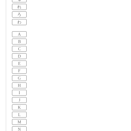
れ
ろ
わ
A
B
C
D
E
F
G
H
I
J
K
L
M
N