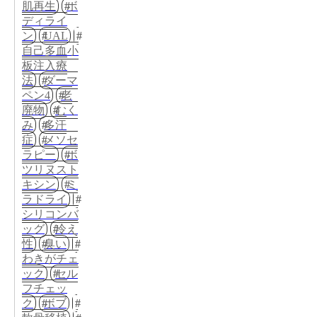
肌再生
ボ
ディライ
ン
UAL
自己多血小
板注入療
法
ダーマ
ペン4
老
廃物
むく
み
多汗
症
メソセ
ラピー
ボ
ツリヌスト
キシン
ミ
ラドライ
シリコンバ
ッグ
冷え
性
臭い
わきがチェ
ック
セル
フチェッ
ク
ボブ