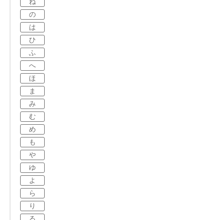
ね
の
は
ひ
ふ
へ
ほ
ま
み
む
め
も
や
ゆ
よ
ら
り
る