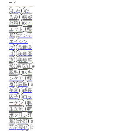
ード
しわ
た
るみ
美容
外科
ダイ
エット
美
肌
アンチ
エイジン
グ
脂肪吸
引
美容医
療
美容整
形
AGA
脱毛
スキ
ンケア
痩
身
豊胸
美容
成長
因子
コラ
ーゲン
再
生医療
ア
ポクリン汗
腺
小顔
部分痩せ