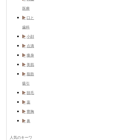
医療
口と
歯科
小顔
点滴
痩身
美肌
脂肪
吸引
脱毛
薬
豊胸
鼻
人気のキーワ