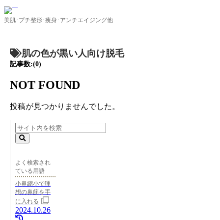
美肌･プチ整形･痩身･アンチエイジング他
肌の色が黒い人向け脱毛
記事数:(0)
NOT FOUND
投稿が見つかりませんでした。
よく検索され
ている用語
小鼻縮小で理
想の鼻筋を手
に入れる
2024.10.26