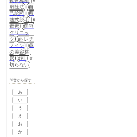
軟骨移植
剪除法
自
己診断
蓄
熱式脱毛
毒素
美容
クリニッ
ク
トレチ
ノイン
鼻
の美容整
形
IPL
切らない
50音から探す
あ
い
う
え
お
か