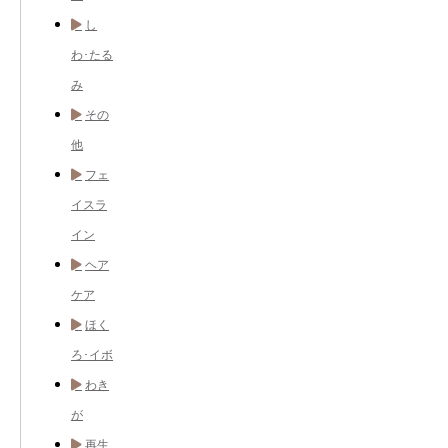
し
わ･たる
み
その
他
フェ
イスラ
イン
ヘア
ケア
ほく
ろ･イボ
わき
が
再生