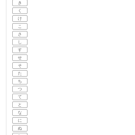
き
く
け
こ
さ
し
す
せ
そ
た
ち
つ
て
と
な
に
ぬ