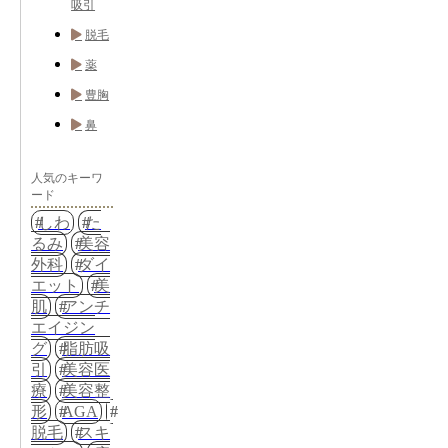
吸引
脱毛
薬
豊胸
鼻
人気のキーワ
ード
しわ
た
るみ
美容
外科
ダイ
エット
美
肌
アンチ
エイジン
グ
脂肪吸
引
美容医
療
美容整
形
AGA
脱毛
スキ