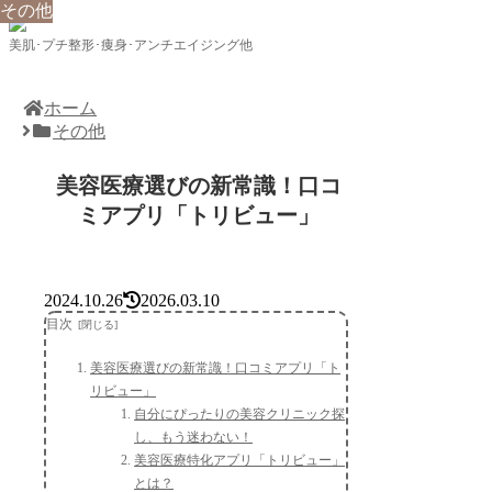
その他
その他
その他
美肌･プチ整形･痩身･アンチエイジング他
ホーム
その他
美容医療選びの新常識！口コ
ミアプリ「トリビュー」
2024.10.26
2026.03.10
目次
美容医療選びの新常識！口コミアプリ「ト
リビュー」
自分にぴったりの美容クリニック探
し、もう迷わない！
美容医療特化アプリ「トリビュー」
とは？