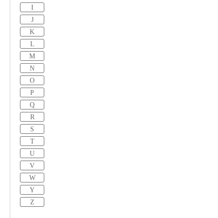
I
J
K
L
M
N
O
P
Q
R
S
T
U
V
W
Y
Z