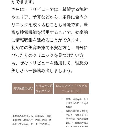
ができます。
さらに、トリビューでは、希望する施術
やエリア、予算などから、条件に合うク
リニックを絞り込むことも可能です。豊
富な検索機能を活用することで、効率的
に情報収集を進めることができます。
初めての美容医療で不安な方も、自分に
ぴったりのクリニックを見つけたい方
も、ぜひトリビューを活用して、理想の
美しさへ一歩踏み出しましょう。
クリニック選
口コミアプリ「トリビュ
美容医療の現状
びのポイント
ー」のメリット
実際に施術を受けた方
のリアルな口コミを多
数掲載
施術内容の満足度だけ
でなく、医師やスタッ
美意識の高まりから
料金設定、施術
フの対応、院内の雰囲
美容医療への関心が
内容、医師・ス
気など、多角的な視点
高まっているが、ク
タッフの対応、