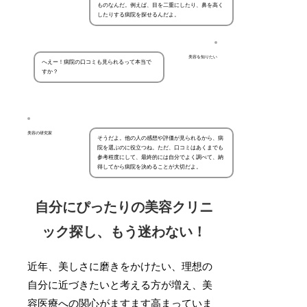
ものなんだ。例えば、目を二重にしたり、鼻を高く
したりする病院を探せるんだよ。
美容を知りたい
へえー！病院の口コミも見られるって本当で
すか？
美容の研究家
そうだよ。他の人の感想や評価が見られるから、病
院を選ぶのに役立つね。ただ、口コミはあくまでも
参考程度にして、最終的には自分でよく調べて、納
得してから病院を決めることが大切だよ。
自分にぴったりの美容クリニ
ック探し、もう迷わない！
近年、美しさに磨きをかけたい、理想の
自分に近づきたいと考える方が増え、美
容医療への関心がますます高まっていま