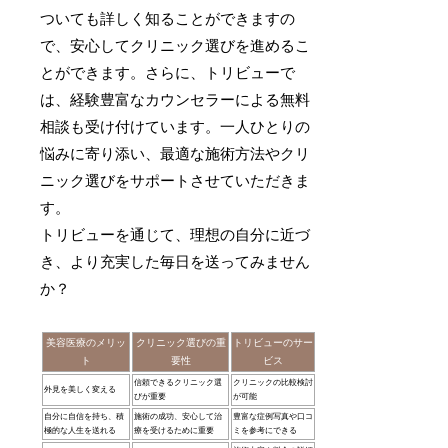
ついても詳しく知ることができますの
で、安心してクリニック選びを進めるこ
とができます。さらに、トリビューで
は、経験豊富なカウンセラーによる無料
相談も受け付けています。一人ひとりの
悩みに寄り添い、最適な施術方法やクリ
ニック選びをサポートさせていただきま
す。
トリビューを通じて、理想の自分に近づ
き、より充実した毎日を送ってみません
か？
美容医療のメリッ
クリニック選びの重
トリビューのサー
ト
要性
ビス
信頼できるクリニック選
クリニックの比較検討
外見を美しく変える
びが重要
が可能
自分に自信を持ち、積
施術の成功、安心して治
豊富な症例写真や口コ
極的な人生を送れる
療を受けるために重要
ミを参考にできる