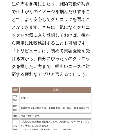
生の声を参考にしたり、施術前後の写真
で仕上がりのイメージを掴んだりするこ
とで、より安心してクリニックを選ぶこ
とができます。さらに、気になるクリニ
ックをお気に入り登録しておけば、後か
ら簡単に比較検討することも可能です。
「トリビュー」は、初めて美容医療を受
ける方から、自分にぴったりのクリニッ
クを探したい方まで、幅広いニーズに対
応する便利なアプリと言えるでしょう。
項目
詳細
アプ
トリビュー
リ名
専門
美容医療（美容整形外科、美容皮膚科、矯正歯科、審美歯科など）
分野
種類
検索・予約アプリ
– 充実した検索機能（施術メニュー、施術部位、キーワード、エリ
主な
ア、予算、口コミ評価など）
機能
– クリニック情報（基本情報、口コミ、症例写真）