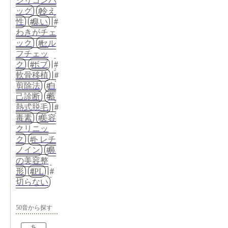
シリコンバ
ッグ
冷え
性
臭い
わきがチェ
ック
セル
フチェッ
ク
ボブ
軟骨移植
剪除法
自
己診断
蓄
熱式脱毛
毒素
美容
クリニッ
ク
トレチ
ノイン
鼻
の美容整
形
IPL
切らない
50音から探す
あ