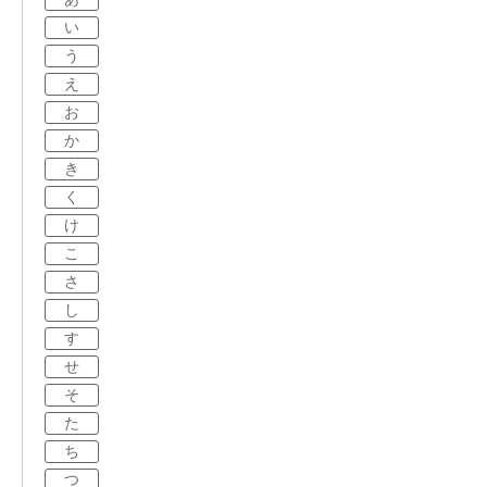
い
う
え
お
か
き
く
け
こ
さ
し
す
せ
そ
た
ち
つ