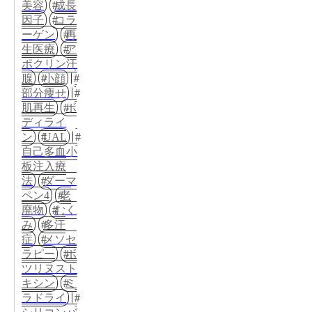
美容
成長
因子
コラ
ーゲン
再
生医療
ア
ポクリン汗
腺
小顔
部分痩せ
肌再生
ボ
ディライ
ン
UAL
自己多血小
板注入療
法
ダーマ
ペン4
老
廃物
むく
み
多汗
症
メソセ
ラピー
ボ
ツリヌスト
キシン
ミ
ラドライ