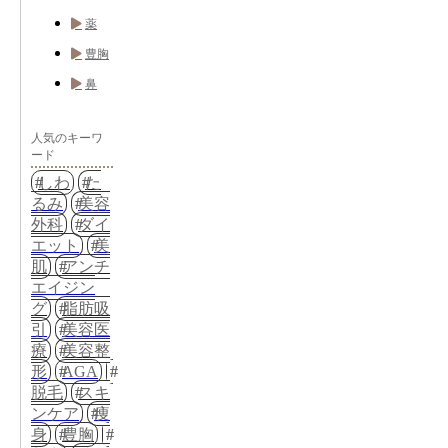
薬
豊胸
鼻
人気のキーワ
ード
しわ
た
るみ
美容
外科
ダイ
エット
美
肌
アンチ
エイジン
グ
脂肪吸
引
美容医
療
美容整
形
AGA
脱毛
スキ
ンケア
痩
身
豊胸