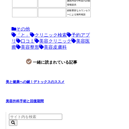
施術内容や料金の詳細
情報提供
経験豊富なカウンセラ
ーによる無料相談
その他
「と」
クリニック検索
予約アプ
リ
口コミ
美容クリニック
美容医
療
美容整形
美容皮膚科
一緒に読まれている記事
美と健康への鍵！デトックスのススメ
美容外科手術と回復期間