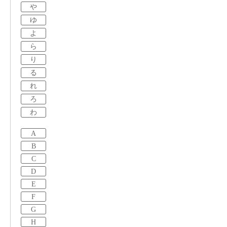
や
ゆ
よ
ら
り
る
れ
ろ
わ
A
B
C
D
E
F
G
H