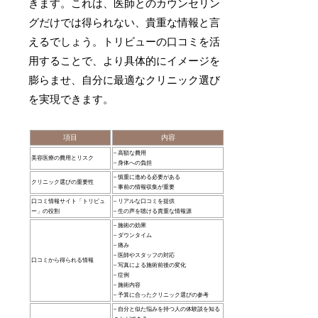
きます。これは、医師とのカウンセリン
グだけでは得られない、貴重な情報と言
えるでしょう。トリビューの口コミを活
用することで、より具体的にイメージを
膨らませ、自分に最適なクリニック選び
を実現できます。
項目
内容
– 高額な費用
美容医療の費用とリスク
– 身体への負担
– 慎重に進める必要がある
クリニック選びの重要性
– 事前の情報収集が重要
口コミ情報サイト「トリビュ
– リアルな口コミを提供
ー」の役割
– 生の声を聴ける貴重な情報源
– 施術の効果
– ダウンタイム
– 痛み
– 医師やスタッフの対応
口コミから得られる情報
– 写真による施術前後の変化
– 症例
– 施術内容
– 予算に合ったクリニック選びの参考
– 自分と似た悩みを持つ人の体験談を知る