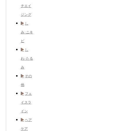
チエイ
ジング
し
み･ニキ
ビ
し
わ･たる
み
その
他
フェ
イスラ
イン
ヘア
ケア