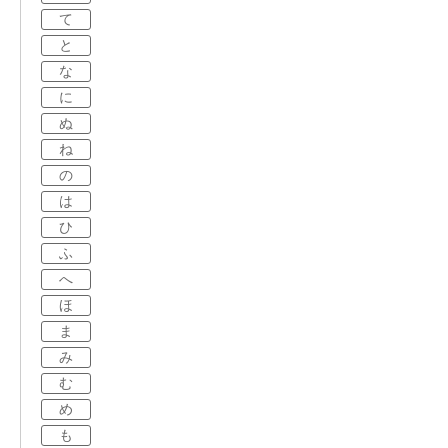
て
と
な
に
ぬ
ね
の
は
ひ
ふ
へ
ほ
ま
み
む
め
も