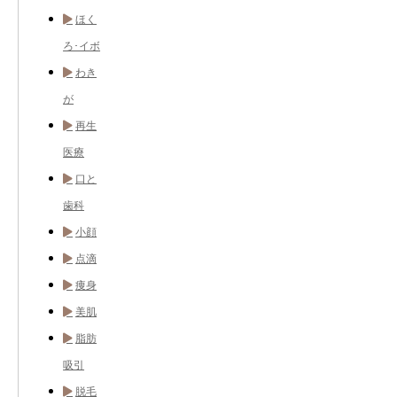
ほく
ろ･イボ
わき
が
再生
医療
口と
歯科
小顔
点滴
痩身
美肌
脂肪
吸引
脱毛