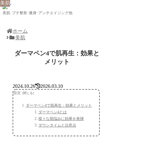
美肌
美肌
美肌･プチ整形･痩身･アンチエイジング他
ホーム
美肌
ダーマペン4で肌再生：効果と
メリット
2024.10.26
2026.03.10
目次
ダーマペン4で肌再生：効果とメリット
ダーマペン4とは
様々な肌悩みに効果を発揮
ダウンタイムと注意点