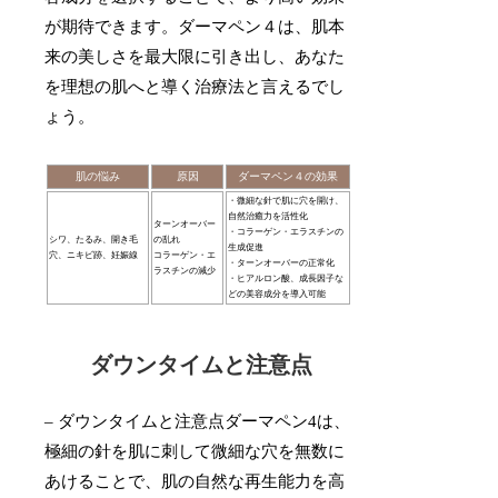
が期待できます。ダーマペン４は、肌本
来の美しさを最大限に引き出し、あなた
を理想の肌へと導く治療法と言えるでし
ょう。
肌の悩み
原因
ダーマペン４の効果
・微細な針で肌に穴を開け、
自然治癒力を活性化
ターンオーバー
・コラーゲン・エラスチンの
シワ、たるみ、開き毛
の乱れ
生成促進
穴、ニキビ跡、妊娠線
コラーゲン・エ
・ターンオーバーの正常化
ラスチンの減少
・ヒアルロン酸、成長因子な
どの美容成分を導入可能
ダウンタイムと注意点
– ダウンタイムと注意点ダーマペン4は、
極細の針を肌に刺して微細な穴を無数に
あけることで、肌の自然な再生能力を高