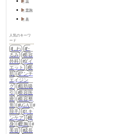
薬
豊胸
鼻
人気のキーワ
ード
しわ
た
るみ
美容
外科
ダイ
エット
美
肌
アンチ
エイジン
グ
脂肪吸
引
美容医
療
美容整
形
AGA
脱毛
スキ
ンケア
痩
身
豊胸
美容
成長