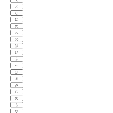
と
な
に
ぬ
ね
の
は
ひ
ふ
へ
ほ
ま
み
む
め
も
や