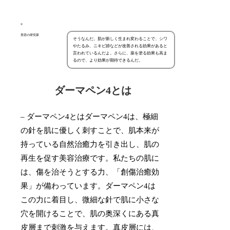
美容の研究家
そうなんだ。肌が新しく生まれ変わることで、シワ
やたるみ、ニキビ跡などが改善される効果があると
言われているんだよ。さらに、薬を塗る効果も高ま
るので、より効果が期待できるんだ。
ダーマペン4とは
– ダーマペン4とはダーマペン4は、極細
の針を肌に優しく刺すことで、肌本来が
持っている自然治癒力を引き出し、肌の
再生を促す美容治療です。私たちの肌に
は、傷を治そうとする力、「創傷治癒効
果」が備わっています。ダーマペン4は
この力に着目し、微細な針で肌に小さな
穴を開けることで、肌の奥深くにある真
皮層まで刺激を与えます。真皮層には、