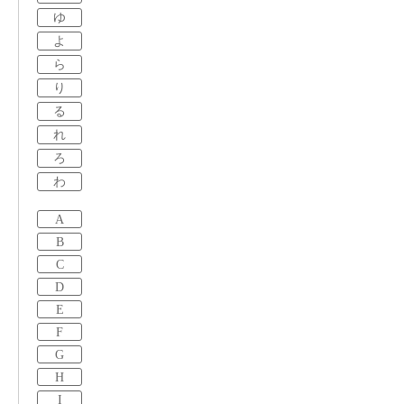
ゆ
よ
ら
り
る
れ
ろ
わ
A
B
C
D
E
F
G
H
I