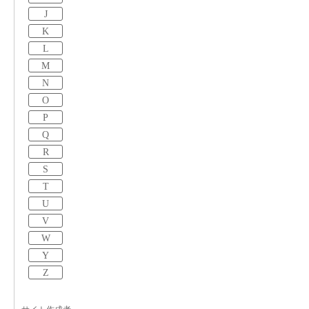
J
K
L
M
N
O
P
Q
R
S
T
U
V
W
Y
Z