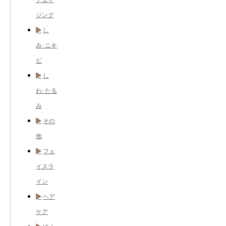
チエイ
ジング
し
み･ニキ
ビ
し
わ･たる
み
その
他
フェ
イスラ
イン
ヘア
ケア