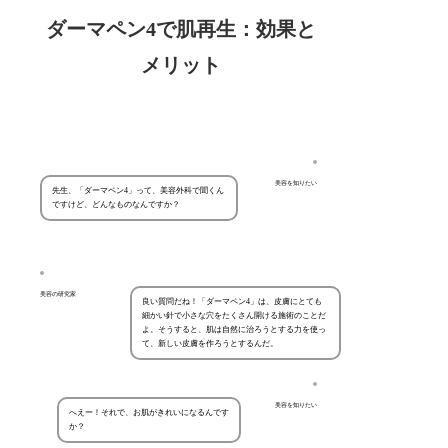
ダーマペン4で肌再生：効果と
メリット
美容を知りたい
先生、「ダーマペン4」って、美容外科で聞くん
ですけど、どんなものなんですか？
美容の研究家
良い質問だね！「ダーマペン4」は、皮膚にとても
細かい針で小さな穴をたくさん開ける施術のことだ
よ。そうすると、肌は自然に治ろうとする力を使っ
て、新しい皮膚を作ろうとするんだ。
美容を知りたい
へえー！それで、お肌がきれいになるんです
か？