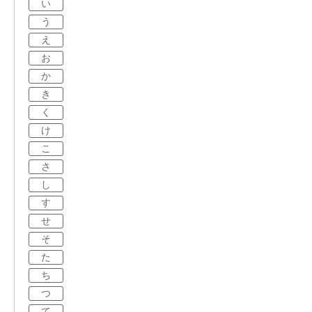
い
う
え
お
か
き
く
け
こ
さ
し
す
せ
そ
た
ち
つ
て