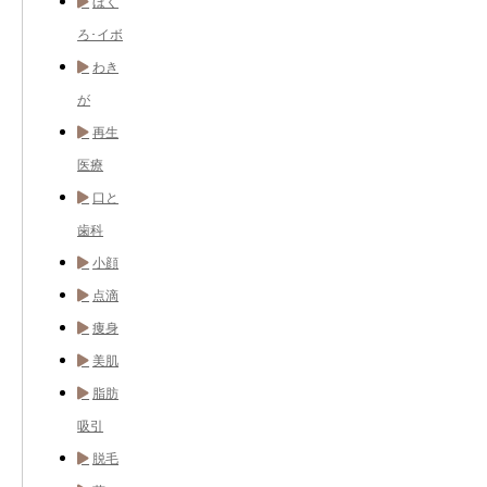
ほく
ろ･イボ
わき
が
再生
医療
口と
歯科
小顔
点滴
痩身
美肌
脂肪
吸引
脱毛