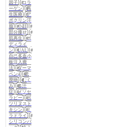
因子
コラ
ーゲン
再
生医療
ア
ポクリン汗
腺
小顔
部分痩せ
肌再生
ボ
ディライ
ン
UAL
自己多血小
板注入療
法
ダーマ
ペン4
老
廃物
むく
み
多汗
症
メソセ
ラピー
ボ
ツリヌスト
キシン
ミ
ラドライ
シリコンバ