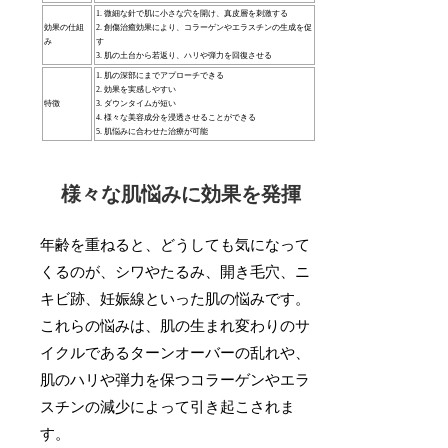
1. 微細な針で肌に小さな穴を開け、真皮層を刺激する
効果の仕組
2. 創傷治癒効果により、コラーゲンやエラスチンの生成を促
み
す
3. 肌の土台から若返り、ハリや弾力を回復させる
1. 肌の深部にまでアプローチできる
2. 効果を実感しやすい
特徴
3. ダウンタイムが短い
4. 様々な美容成分を浸透させることができる
5. 肌悩みに合わせた治療が可能
様々な肌悩みに効果を発揮
年齢を重ねると、どうしても気になって
くるのが、シワやたるみ、開き毛穴、ニ
キビ跡、妊娠線といった肌の悩みです。
これらの悩みは、肌の生まれ変わりのサ
イクルであるターンオーバーの乱れや、
肌のハリや弾力を保つコラーゲンやエラ
スチンの減少によって引き起こされま
す。