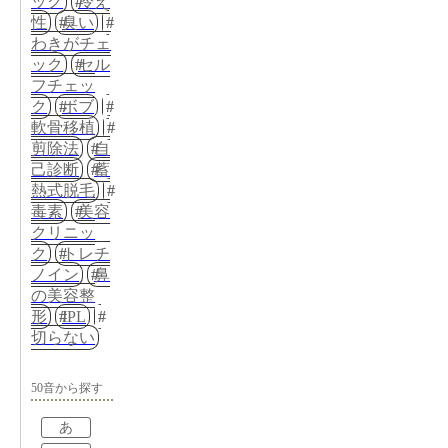
ッグ
冷え
性
臭い
わきがチェ
ック
セル
フチェッ
ク
ボブ
軟骨移植
剪除法
自
己診断
蓄
熱式脱毛
毒素
美容
クリニッ
ク
トレチ
ノイン
鼻
の美容整
形
IPL
切らない
50音から探す
あ