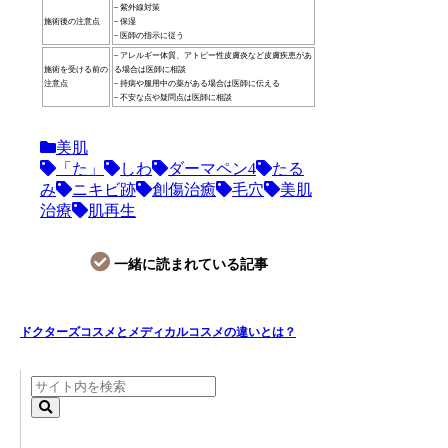
– 紫外線対策
施術後の注意点
– 保湿
– 医師の指示に従う
– アレルギー体質、アトピー性皮膚炎など皮膚疾患があ
施術を受ける前の
る場合は医師に相談
注意点
– 持病や服用中の薬がある場合は医師に伝える
– 不安な点や疑問点は医師に相談
美肌
「た」
しわ
ダーマペン4
たる
み
ニキビ跡
創傷治癒
毛穴
美肌
治療
肌再生
一緒に読まれている記事
ドクターズコスメとメディカルコスメの違いとは？