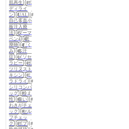
肌再生
ボ
ディライ
ン
UAL
自己多血小
板注入療
法
ダーマ
ペン4
老
廃物
むく
み
多汗
症
メソセ
ラピー
ボ
ツリヌスト
キシン
ミ
ラドライ
シリコンバ
ッグ
冷え
性
臭い
わきがチェ
ック
セル
フチェッ
ク
ボブ