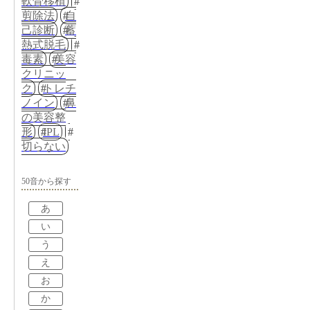
軟骨移植
剪除法
自
己診断
蓄
熱式脱毛
毒素
美容
クリニッ
ク
トレチ
ノイン
鼻
の美容整
形
IPL
切らない
50音から探す
あ
い
う
え
お
か