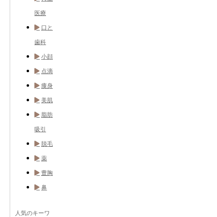
医療
口と
歯科
小顔
点滴
痩身
美肌
脂肪
吸引
脱毛
薬
豊胸
鼻
人気のキーワ