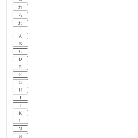
れ
ろ
わ
A
B
C
D
E
F
G
H
I
J
K
L
M
N