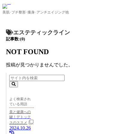
美肌･プチ整形･痩身･アンチエイジング他
エステティックライン
記事数:(0)
NOT FOUND
投稿が見つかりませんでした。
よく検索され
ている用語
美と健康への
鍵！デトック
スのススメ
2024.10.26