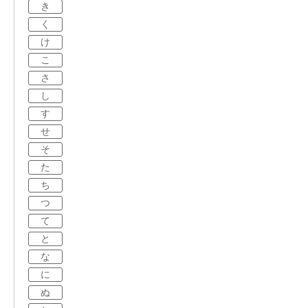
き
く
け
こ
さ
し
す
せ
そ
た
ち
つ
て
と
な
に
ぬ