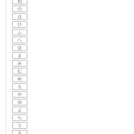
ね
の
は
ひ
ふ
へ
ほ
ま
み
む
め
も
や
ゆ
よ
ら
り
る