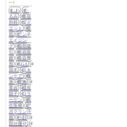
ード
しわ
た
るみ
美容
外科
ダイ
エット
美
肌
アンチ
エイジン
グ
脂肪吸
引
美容医
療
美容整
形
AGA
脱毛
スキ
ンケア
痩
身
豊胸
美容
成長
因子
コラ
ーゲン
再
生医療
ア
ポクリン汗
腺
小顔
部分痩せ