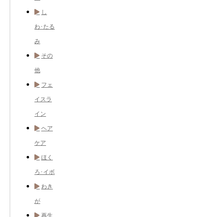
し
わ･たる
み
その
他
フェ
イスラ
イン
ヘア
ケア
ほく
ろ･イボ
わき
が
再生