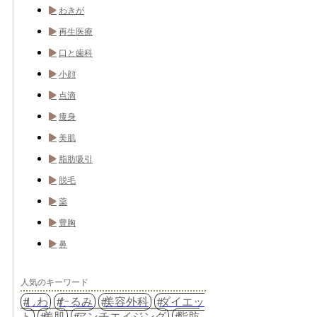
わきが
再生医療
口と歯科
小顔
点滴
痩身
美肌
脂肪吸引
脱毛
薬
豊胸
鼻
人気のキーワード
しわ
たるみ
美容外科
ダイエッ
ト
美肌
アンチエイジング
脂肪