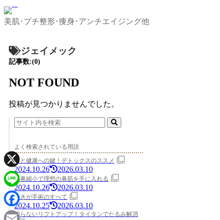
美肌･プチ整形･痩身･アンチエイジング他
ジェイメック
記事数:(0)
NOT FOUND
投稿が見つかりませんでした。
よく検索されている用語
美と健康への鍵！デトックスのススメ
2024.10.26
2026.03.10
X
小鼻縮小で理想の鼻筋を手に入れる
2024.10.26
2026.03.10
Line
わきが手術のすべて
2024.10.25
2026.03.10
Facebook
切らないリフトアップ！タイタンでたるみ解消