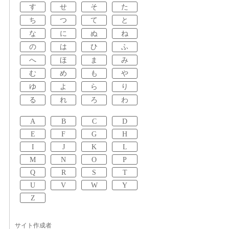
す
せ
そ
た
ち
つ
て
と
な
に
ぬ
ね
の
は
ひ
ふ
へ
ほ
ま
み
む
め
も
や
ゆ
よ
ら
り
る
れ
ろ
わ
A
B
C
D
E
F
G
H
I
J
K
L
M
N
O
P
Q
R
S
T
U
V
W
Y
Z
サイト作成者