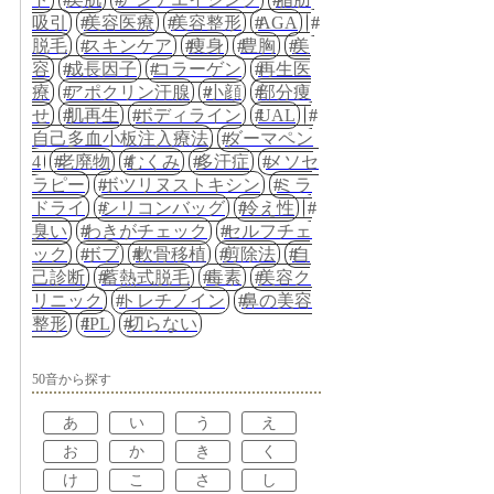
吸引
美容医療
美容整形
AGA
脱毛
スキンケア
痩身
豊胸
美
容
成長因子
コラーゲン
再生医
療
アポクリン汗腺
小顔
部分痩
せ
肌再生
ボディライン
UAL
自己多血小板注入療法
ダーマペン
4
老廃物
むくみ
多汗症
メソセ
ラピー
ボツリヌストキシン
ミラ
ドライ
シリコンバッグ
冷え性
臭い
わきがチェック
セルフチェ
ック
ボブ
軟骨移植
剪除法
自
己診断
蓄熱式脱毛
毒素
美容ク
リニック
トレチノイン
鼻の美容
整形
IPL
切らない
50音から探す
あ
い
う
え
お
か
き
く
け
こ
さ
し