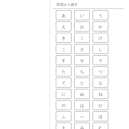
50音から探す
あ
い
う
え
お
か
き
く
け
こ
さ
し
す
せ
そ
た
ち
つ
て
と
な
に
ぬ
ね
の
は
ひ
ふ
へ
ほ
ま
み
む