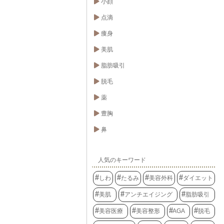
小顔
点滴
痩身
美肌
脂肪吸引
脱毛
薬
豊胸
鼻
人気のキーワード
しわ
たるみ
美容外科
ダイエット
美肌
アンチエイジング
脂肪吸引
美容医療
美容整形
AGA
脱毛