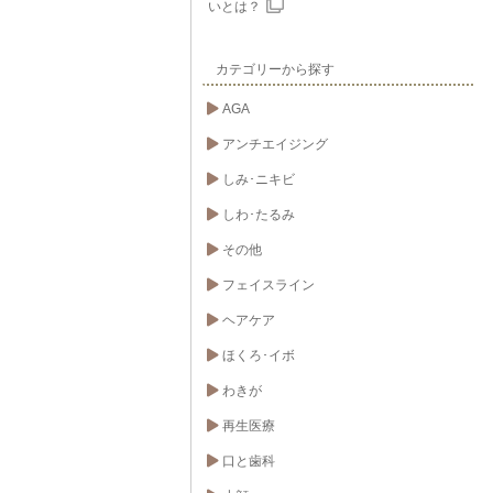
いとは？
カテゴリーから探す
AGA
アンチエイジング
しみ･ニキビ
しわ･たるみ
その他
フェイスライン
ヘアケア
ほくろ･イボ
わきが
再生医療
口と歯科