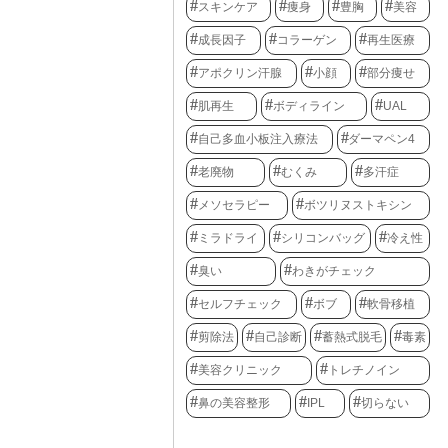
スキンケア
痩身
豊胸
美容
成長因子
コラーゲン
再生医療
アポクリン汗腺
小顔
部分痩せ
肌再生
ボディライン
UAL
自己多血小板注入療法
ダーマペン4
老廃物
むくみ
多汗症
メソセラピー
ボツリヌストキシン
ミラドライ
シリコンバッグ
冷え性
臭い
わきがチェック
セルフチェック
ボブ
軟骨移植
剪除法
自己診断
蓄熱式脱毛
毒素
美容クリニック
トレチノイン
鼻の美容整形
IPL
切らない