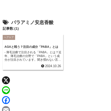
パラアミノ安息香酸
記事数:(1)
ヘアケア
AGAと戦う？注目の成分「PABA」とは
- 薄毛治療で注目される「PABA」とは？近
年、薄毛治療の分野で「PABA」という成
分が注目されています。聞き慣れない言葉
に、疑問を持つ方もいるかもしれません。
2024.10.26
「PABA」は一体どんな成分で、なぜ薄毛
治療に効果があるのでしょうか。
「PABA」はパラアミノ安息香酸の略称
で、ビタミンB群の一種に分類されます。
ビタミンB群というと、疲労回復や肌の健
康維持といったイメージを持つ方が多いか
X
もしれません。しかし、「PABA」は髪の
成長を促す効果も期待できるため、薄毛治
療の分野で注目されています。「PABA」
L
は私たちの体内でも生成される成分です
が、加齢とともにその生成量は減少してし
i
F
まうと言われています。生成量が減ると、