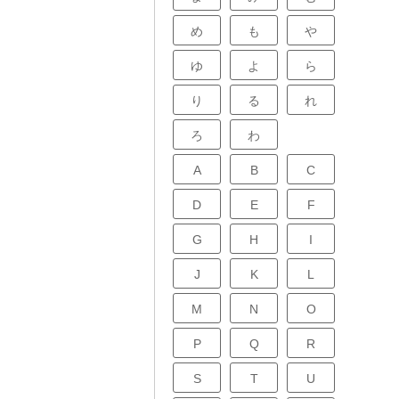
め
も
や
ゆ
よ
ら
り
る
れ
ろ
わ
A
B
C
D
E
F
G
H
I
J
K
L
M
N
O
P
Q
R
S
T
U