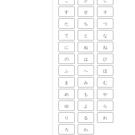
こ
さ
し
す
せ
そ
た
ち
つ
て
と
な
に
ぬ
ね
の
は
ひ
ふ
へ
ほ
ま
み
む
め
も
や
ゆ
よ
ら
り
る
れ
ろ
わ