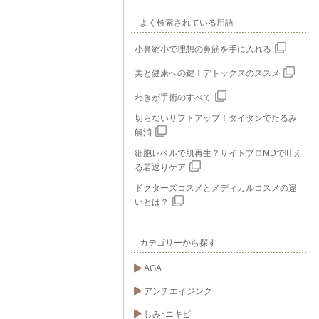
よく検索されている用語
小鼻縮小で理想の鼻筋を手に入れる
美と健康への鍵！デトックスのススメ
わきが手術のすべて
切らないリフトアップ！タイタンでたるみ
解消
細胞レベルで肌再生？サイトプロMDで叶え
る若返りケア
ドクターズコスメとメディカルコスメの違
いとは？
カテゴリーから探す
AGA
アンチエイジング
しみ･ニキビ