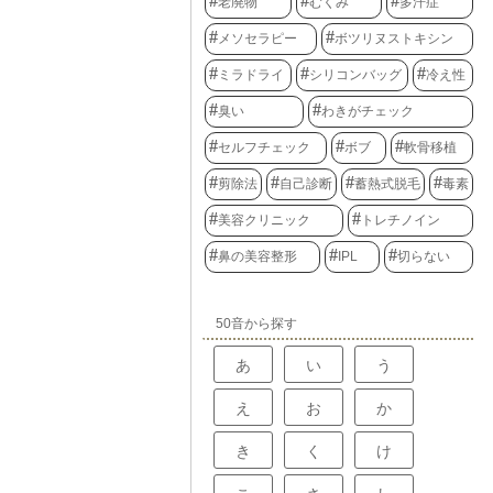
老廃物
むくみ
多汗症
メソセラピー
ボツリヌストキシン
ミラドライ
シリコンバッグ
冷え性
臭い
わきがチェック
セルフチェック
ボブ
軟骨移植
剪除法
自己診断
蓄熱式脱毛
毒素
美容クリニック
トレチノイン
鼻の美容整形
IPL
切らない
50音から探す
あ
い
う
え
お
か
き
く
け