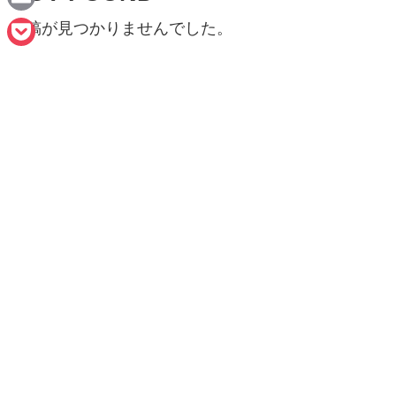
n
a
E
投稿が見つかりませんでした。
e
c
m
P
e
a
o
b
i
c
o
l
k
o
e
k
t