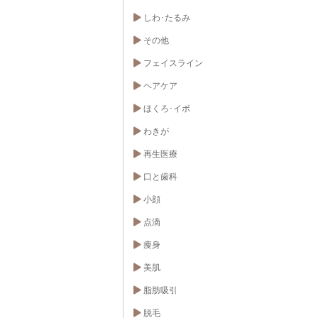
しわ･たるみ
その他
フェイスライン
ヘアケア
ほくろ･イボ
わきが
再生医療
口と歯科
小顔
点滴
痩身
美肌
脂肪吸引
脱毛