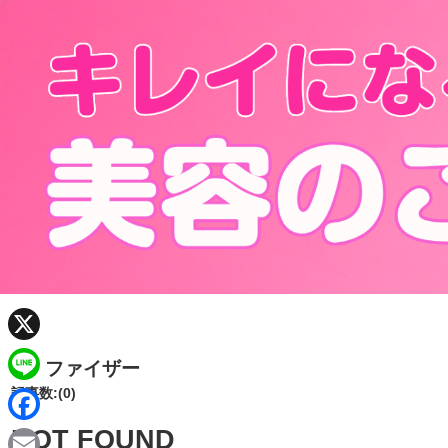
X
ファイザー
記事数:(0)
L
i
NOT FOUND
F