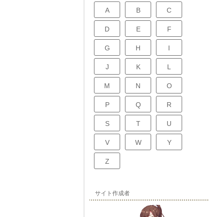
A
B
C
D
E
F
G
H
I
J
K
L
M
N
O
P
Q
R
S
T
U
V
W
Y
Z
サイト作成者