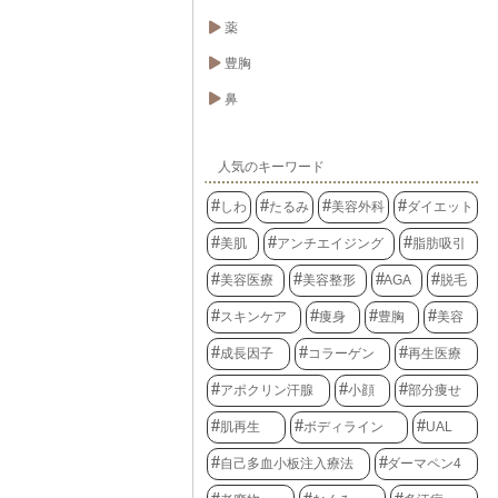
薬
豊胸
鼻
人気のキーワード
しわ
たるみ
美容外科
ダイエット
美肌
アンチエイジング
脂肪吸引
美容医療
美容整形
AGA
脱毛
スキンケア
痩身
豊胸
美容
成長因子
コラーゲン
再生医療
アポクリン汗腺
小顔
部分痩せ
肌再生
ボディライン
UAL
自己多血小板注入療法
ダーマペン4