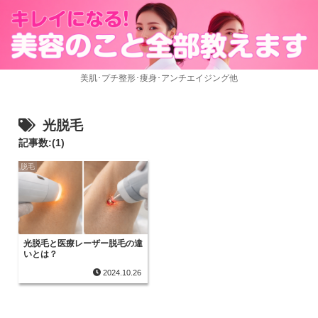
美肌･プチ整形･痩身･アンチエイジング他
光脱毛
記事数:(1)
脱毛
光脱毛と医療レーザー脱毛の違
いとは？
2024.10.26