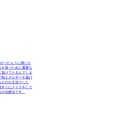
下がったように感じた
力を保つために重要な
に負けてたるんでしま
で熱エネルギーを届け
るものが主流でした
後すぐにメイクをして
めの治療法です。