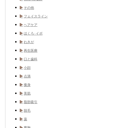
その他
フェイスライン
ヘアケア
ほくろ･イボ
わきが
再生医療
口と歯科
小顔
点滴
痩身
美肌
脂肪吸引
脱毛
薬
豊胸