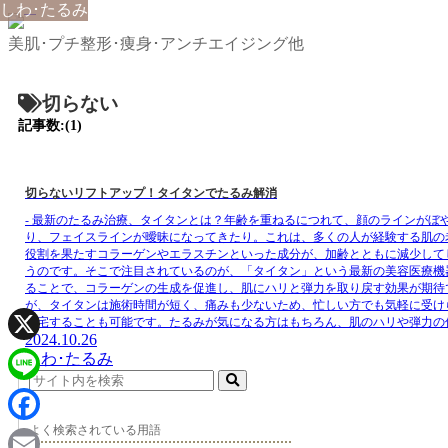
しわ･たるみ
美肌･プチ整形･痩身･アンチエイジング他
切らない
記事数:(1)
切らないリフトアップ！タイタンでたるみ解消
- 最新のたるみ治療、タイタンとは？年齢を重ねるにつれて、顔のラインが
り、フェイスラインが曖昧になってきたり。これは、多くの人が経験する肌の
役割を果たすコラーゲンやエラスチンといった成分が、加齢とともに減少して
うのです。そこで注目されているのが、「タイタン」という最新の美容医療機
ることで、コラーゲンの生成を促進し、肌にハリと弾力を取り戻す効果が期待
が、タイタンは施術時間が短く、痛みも少ないため、忙しい方でも気軽に受け
帰宅することも可能です。たるみが気になる方はもちろん、肌のハリや弾力の
2024.10.26
X
しわ･たるみ
Line
よく検索されている用語
Facebook