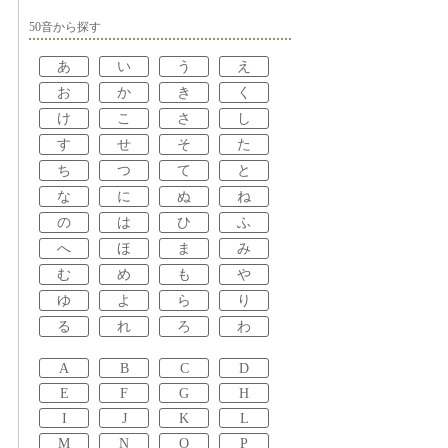
50音から探す
あ
い
う
え
お
か
き
く
け
こ
さ
し
す
せ
そ
た
ち
つ
て
と
な
に
ぬ
ね
の
は
ひ
ふ
へ
ほ
ま
み
む
め
も
や
ゆ
よ
ら
り
る
れ
ろ
わ
A
B
C
D
E
F
G
H
I
J
K
L
M
N
O
P