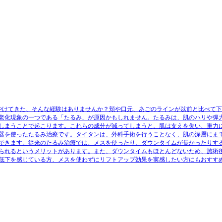
ぼやけてきた、そんな経験はありませんか？頬や口元、あごのラインが以前と比べて
老化現象の一つである「たるみ」が原因かもしれません。たるみは、肌のハリや弾
しまうことで起こります。これらの成分が減ってしまうと、肌は支えを失い、重力
器を使ったたるみ治療です。タイタンは、外科手術を行うことなく、肌の深層にま
できます。従来のたるみ治療では、メスを使ったり、ダウンタイムが長かったりす
られるというメリットがあります。また、ダウンタイムもほとんどないため、施術
低下を感じている方、メスを使わずにリフトアップ効果を実感したい方にもおすす