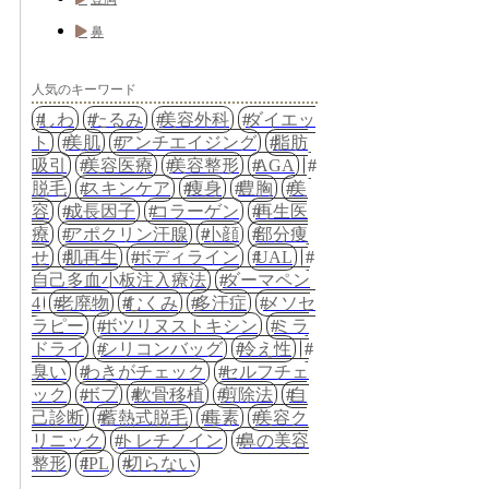
鼻
人気のキーワード
しわ
たるみ
美容外科
ダイエッ
ト
美肌
アンチエイジング
脂肪
吸引
美容医療
美容整形
AGA
脱毛
スキンケア
痩身
豊胸
美
容
成長因子
コラーゲン
再生医
療
アポクリン汗腺
小顔
部分痩
せ
肌再生
ボディライン
UAL
自己多血小板注入療法
ダーマペン
4
老廃物
むくみ
多汗症
メソセ
ラピー
ボツリヌストキシン
ミラ
ドライ
シリコンバッグ
冷え性
臭い
わきがチェック
セルフチェ
ック
ボブ
軟骨移植
剪除法
自
己診断
蓄熱式脱毛
毒素
美容ク
リニック
トレチノイン
鼻の美容
整形
IPL
切らない