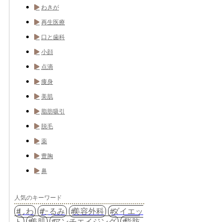
わきが
再生医療
口と歯科
小顔
点滴
痩身
美肌
脂肪吸引
脱毛
薬
豊胸
鼻
人気のキーワード
しわ
たるみ
美容外科
ダイエッ
ト
美肌
アンチエイジング
脂肪