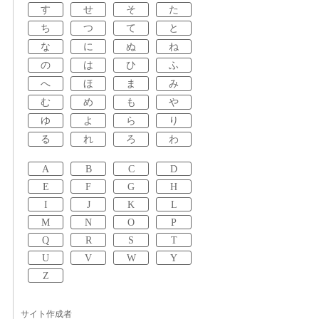
す
せ
そ
た
ち
つ
て
と
な
に
ぬ
ね
の
は
ひ
ふ
へ
ほ
ま
み
む
め
も
や
ゆ
よ
ら
り
る
れ
ろ
わ
A
B
C
D
E
F
G
H
I
J
K
L
M
N
O
P
Q
R
S
T
U
V
W
Y
Z
サイト作成者