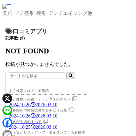
美肌･プチ整形･痩身･アンチエイジング他
口コミアプリ
記事数:(0)
NOT FOUND
投稿が見つかりませんでした。
よく検索されている用語
美と健康への鍵！デトックスのススメ
2024.10.26
2026.03.10
X
小鼻縮小で理想の鼻筋を手に入れる
2024.10.26
2026.03.10
Line
わきが手術のすべて
2024.10.25
2026.03.10
Facebook
切らないリフトアップ！タイタンでたるみ解消