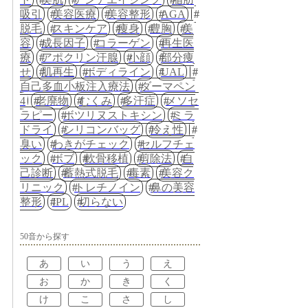
吸引
美容医療
美容整形
AGA
脱毛
スキンケア
痩身
豊胸
美
容
成長因子
コラーゲン
再生医
療
アポクリン汗腺
小顔
部分痩
せ
肌再生
ボディライン
UAL
自己多血小板注入療法
ダーマペン
4
老廃物
むくみ
多汗症
メソセ
ラピー
ボツリヌストキシン
ミラ
ドライ
シリコンバッグ
冷え性
臭い
わきがチェック
セルフチェ
ック
ボブ
軟骨移植
剪除法
自
己診断
蓄熱式脱毛
毒素
美容ク
リニック
トレチノイン
鼻の美容
整形
IPL
切らない
50音から探す
あ
い
う
え
お
か
き
く
け
こ
さ
し