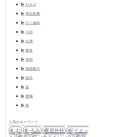
わきが
再生医療
口と歯科
小顔
点滴
痩身
美肌
脂肪吸引
脱毛
薬
豊胸
鼻
人気のキーワード
しわ
たるみ
美容外科
ダイエッ
ト
美肌
アンチエイジング
脂肪