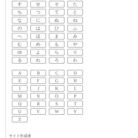
す
せ
そ
た
ち
つ
て
と
な
に
ぬ
ね
の
は
ひ
ふ
へ
ほ
ま
み
む
め
も
や
ゆ
よ
ら
り
る
れ
ろ
わ
A
B
C
D
E
F
G
H
I
J
K
L
M
N
O
P
Q
R
S
T
U
V
W
Y
Z
サイト作成者