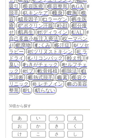
吸引
美容医療
美容整形
AGA
脱毛
スキンケア
痩身
豊胸
美
容
成長因子
コラーゲン
再生医
療
アポクリン汗腺
小顔
部分痩
せ
肌再生
ボディライン
UAL
自己多血小板注入療法
ダーマペン
4
老廃物
むくみ
多汗症
メソセ
ラピー
ボツリヌストキシン
ミラ
ドライ
シリコンバッグ
冷え性
臭い
わきがチェック
セルフチェ
ック
ボブ
軟骨移植
剪除法
自
己診断
蓄熱式脱毛
毒素
美容ク
リニック
トレチノイン
鼻の美容
整形
IPL
切らない
50音から探す
あ
い
う
え
お
か
き
く
け
こ
さ
し