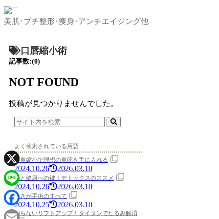
美肌･プチ整形･痩身･アンチエイジング他
口唇縮小術
記事数:(0)
NOT FOUND
投稿が見つかりませんでした。
よく検索されている用語
小鼻縮小で理想の鼻筋を手に入れる
2024.10.26
2026.03.10
X
美と健康への鍵！デトックスのススメ
2024.10.26
2026.03.10
Line
わきが手術のすべて
2024.10.25
2026.03.10
Facebook
切らないリフトアップ！タイタンでたるみ解消