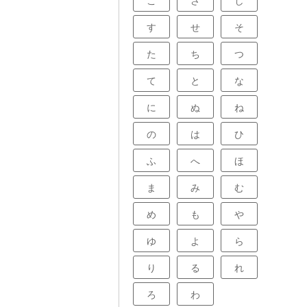
こ
さ
し
す
せ
そ
た
ち
つ
て
と
な
に
ぬ
ね
の
は
ひ
ふ
へ
ほ
ま
み
む
め
も
や
ゆ
よ
ら
り
る
れ
ろ
わ