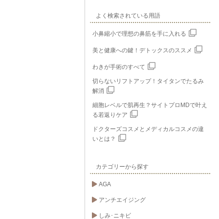
よく検索されている用語
小鼻縮小で理想の鼻筋を手に入れる
美と健康への鍵！デトックスのススメ
わきが手術のすべて
切らないリフトアップ！タイタンでたるみ
解消
細胞レベルで肌再生？サイトプロMDで叶え
る若返りケア
ドクターズコスメとメディカルコスメの違
いとは？
カテゴリーから探す
AGA
アンチエイジング
しみ･ニキビ