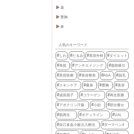
薬
豊胸
鼻
人気のキーワード
しわ
たるみ
美容外科
ダイエット
美肌
アンチエイジング
脂肪吸引
美容医療
美容整形
AGA
脱毛
スキンケア
痩身
豊胸
美容
成長因子
コラーゲン
再生医療
アポクリン汗腺
小顔
部分痩せ
肌再生
ボディライン
UAL
自己多血小板注入療法
ダーマペン4