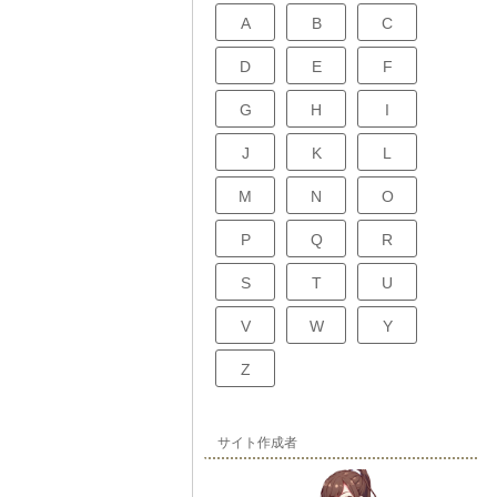
A
B
C
D
E
F
G
H
I
J
K
L
M
N
O
P
Q
R
S
T
U
V
W
Y
Z
サイト作成者