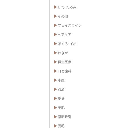
しわ･たるみ
その他
フェイスライン
ヘアケア
ほくろ･イボ
わきが
再生医療
口と歯科
小顔
点滴
痩身
美肌
脂肪吸引
脱毛