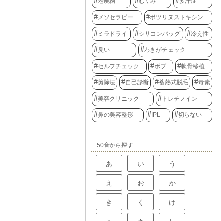
老廃物
むくみ
多汗症
メソセラピー
ボツリヌストキシン
ミラドライ
シリコンバッグ
冷え性
臭い
わきがチェック
セルフチェック
ボブ
軟骨移植
剪除法
自己診断
蓄熱式脱毛
毒素
美容クリニック
トレチノイン
鼻の美容整形
IPL
切らない
50音から探す
あ
い
う
え
お
か
き
く
け