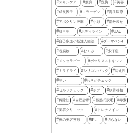
スキンケア
痩身
豊胸
美容
成長因子
コラーゲン
再生医療
アポクリン汗腺
小顔
部分痩せ
肌再生
ボディライン
UAL
自己多血小板注入療法
ダーマペン4
老廃物
むくみ
多汗症
メソセラピー
ボツリヌストキシン
ミラドライ
シリコンバッグ
冷え性
臭い
わきがチェック
セルフチェック
ボブ
軟骨移植
剪除法
自己診断
蓄熱式脱毛
毒素
美容クリニック
トレチノイン
鼻の美容整形
IPL
切らない