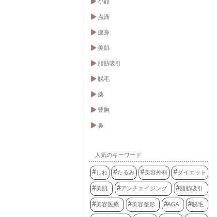
小顔
点滴
痩身
美肌
脂肪吸引
脱毛
薬
豊胸
鼻
人気のキーワード
しわ
たるみ
美容外科
ダイエット
美肌
アンチエイジング
脂肪吸引
美容医療
美容整形
AGA
脱毛