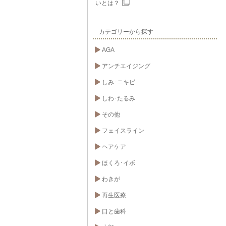
いとは？
カテゴリーから探す
AGA
アンチエイジング
しみ･ニキビ
しわ･たるみ
その他
フェイスライン
ヘアケア
ほくろ･イボ
わきが
再生医療
口と歯科