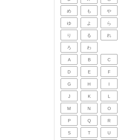
め
も
や
ゆ
よ
ら
り
る
れ
ろ
わ
A
B
C
D
E
F
G
H
I
J
K
L
M
N
O
P
Q
R
S
T
U