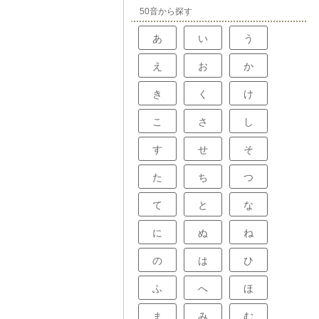
50音から探す
あ
い
う
え
お
か
き
く
け
こ
さ
し
す
せ
そ
た
ち
つ
て
と
な
に
ぬ
ね
の
は
ひ
ふ
へ
ほ
ま
み
む