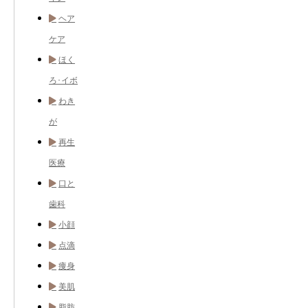
ヘア
ケア
ほく
ろ･イボ
わき
が
再生
医療
口と
歯科
小顔
点滴
痩身
美肌
脂肪