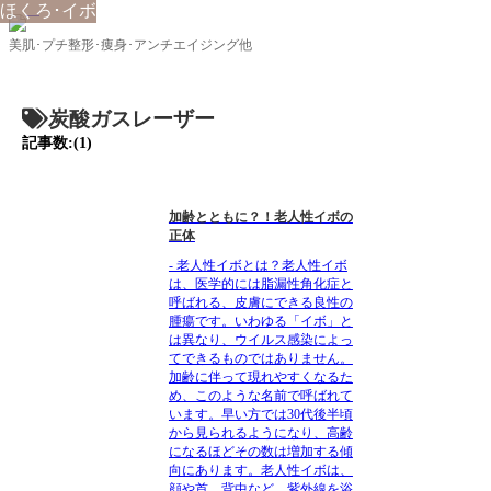
ほくろ･イボ
美肌･プチ整形･痩身･アンチエイジング他
炭酸ガスレーザー
記事数:(1)
加齢とともに？！老人性イボの
正体
- 老人性イボとは？老人性イボ
は、医学的には脂漏性角化症と
呼ばれる、皮膚にできる良性の
腫瘍です。いわゆる「イボ」と
は異なり、ウイルス感染によっ
てできるものではありません。
加齢に伴って現れやすくなるた
め、このような名前で呼ばれて
います。早い方では30代後半頃
から見られるようになり、高齢
になるほどその数は増加する傾
向にあります。老人性イボは、
顔や首、背中など、紫外線を浴