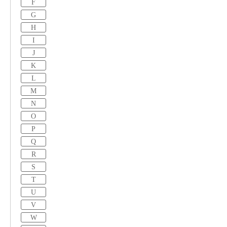
F
G
H
I
J
K
L
M
N
O
P
Q
R
S
T
U
V
W