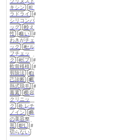
ツリヌスト
キシン
ミ
ラドライ
シリコンバ
ッグ
冷え
性
臭い
わきがチェ
ック
セル
フチェッ
ク
ボブ
軟骨移植
剪除法
自
己診断
蓄
熱式脱毛
毒素
美容
クリニッ
ク
トレチ
ノイン
鼻
の美容整
形
IPL
切らない