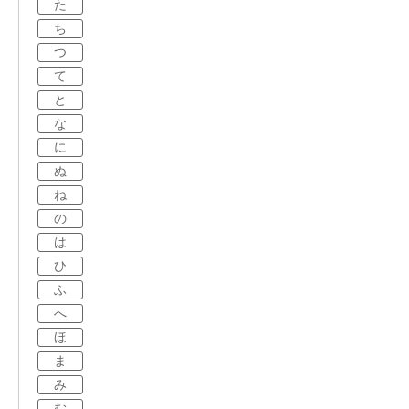
た
ち
つ
て
と
な
に
ぬ
ね
の
は
ひ
ふ
へ
ほ
ま
み
む