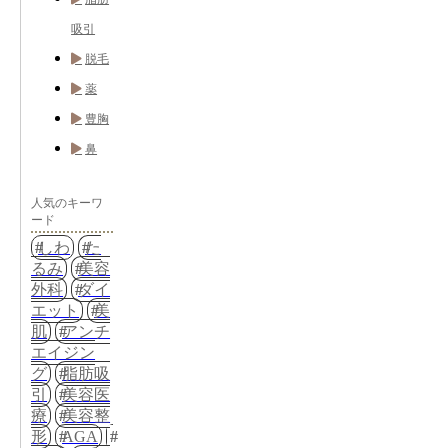
吸引
脱毛
薬
豊胸
鼻
人気のキーワ
ード
しわ
た
るみ
美容
外科
ダイ
エット
美
肌
アンチ
エイジン
グ
脂肪吸
引
美容医
療
美容整
形
AGA