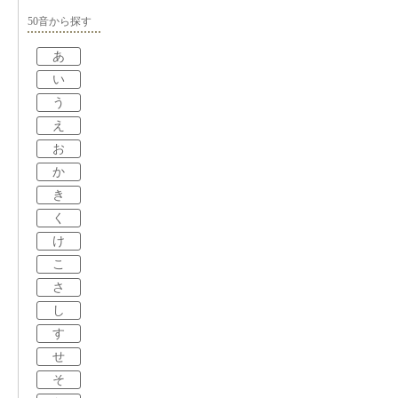
50音から探す
あ
い
う
え
お
か
き
く
け
こ
さ
し
す
せ
そ