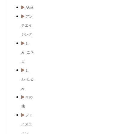
AGA
アン
チエイ
ジング
し
み･ニキ
ビ
し
わ･たる
み
その
他
フェ
イスラ
イン