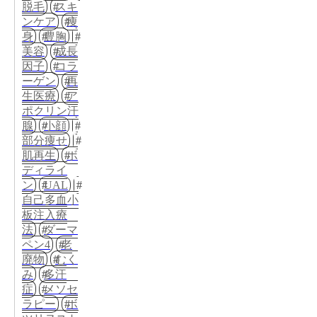
脱毛
スキ
ンケア
痩
身
豊胸
美容
成長
因子
コラ
ーゲン
再
生医療
ア
ポクリン汗
腺
小顔
部分痩せ
肌再生
ボ
ディライ
ン
UAL
自己多血小
板注入療
法
ダーマ
ペン4
老
廃物
むく
み
多汗
症
メソセ
ラピー
ボ