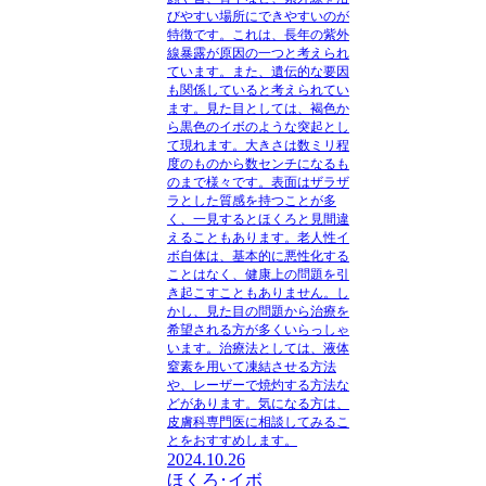
びやすい場所にできやすいのが
特徴です。これは、長年の紫外
線暴露が原因の一つと考えられ
ています。また、遺伝的な要因
も関係していると考えられてい
ます。見た目としては、褐色か
ら黒色のイボのような突起とし
て現れます。大きさは数ミリ程
度のものから数センチになるも
のまで様々です。表面はザラザ
ラとした質感を持つことが多
く、一見するとほくろと見間違
えることもあります。老人性イ
ボ自体は、基本的に悪性化する
ことはなく、健康上の問題を引
き起こすこともありません。し
かし、見た目の問題から治療を
希望される方が多くいらっしゃ
います。治療法としては、液体
窒素を用いて凍結させる方法
や、レーザーで焼灼する方法な
どがあります。気になる方は、
皮膚科専門医に相談してみるこ
とをおすすめします。
2024.10.26
ほくろ･イボ