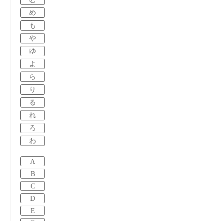
め
も
や
ゆ
よ
ら
り
る
れ
ろ
わ
A
B
C
D
E