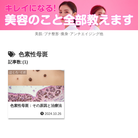
美肌･プチ整形･痩身･アンチエイジング他
色素性母斑
記事数:(1)
ほくろ･イボ
色素性母斑：その原因と治療法
2024.10.26