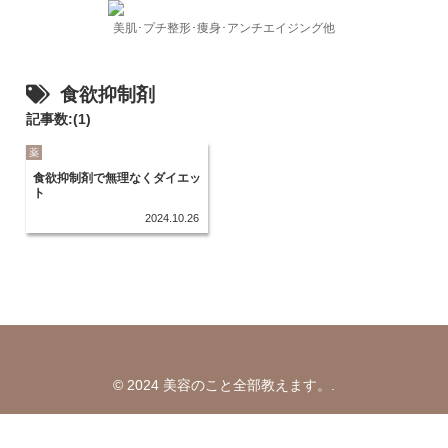
美肌･プチ整形･痩身･アンチエイジング他
食欲抑制剤
記事数:(1)
薬
食欲抑制剤で無理なくダイエッ
ト
2024.10.26
© 2024 美容のこと全部教えます。.