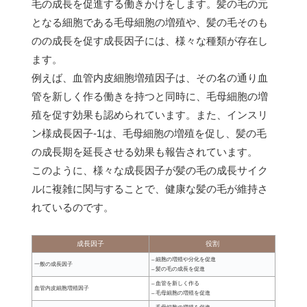
毛の成長を促進する働きかけをします。髪の毛の元
となる細胞である毛母細胞の増殖や、髪の毛そのも
のの成長を促す成長因子には、様々な種類が存在し
ます。
例えば、血管内皮細胞増殖因子は、その名の通り血
管を新しく作る働きを持つと同時に、毛母細胞の増
殖を促す効果も認められています。また、インスリ
ン様成長因子-1は、毛母細胞の増殖を促し、髪の毛
の成長期を延長させる効果も報告されています。
このように、様々な成長因子が髪の毛の成長サイク
ルに複雑に関与することで、健康な髪の毛が維持さ
れているのです。
成長因子
役割
– 細胞の増殖や分化を促進
一般の成長因子
– 髪の毛の成長を促進
– 血管を新しく作る
血管内皮細胞増殖因子
– 毛母細胞の増殖を促進