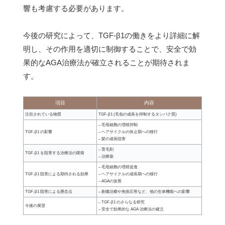
響も考慮する必要があります。
今後の研究によって、TGF-β1の働きをより詳細に解
明し、その作用を適切に制御することで、安全で効
果的なAGA治療法が確立されることが期待されま
す。
項目
内容
注目されている物質
TGF-β1 (毛包の成長を抑制するタンパク質)
– 毛母細胞の増殖抑制
TGF-β1 の影響
– ヘアサイクルの休止期への移行
– 髪の成長阻害
– 育毛剤
TGF-β1 を阻害する治療法の開発
– 治療薬
– 毛母細胞の増殖促進
TGF-β1 阻害による期待される効果
– ヘアサイクルの成長期への移行
– AGAの改善
TGF-β1 阻害による懸念点
– 創傷治癒や免疫応答など、他の生体機能への影響
– TGF-β1 のさらなる研究
今後の展望
– 安全で効果的な AGA 治療法の確立