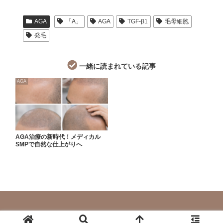
AGA
「A」
AGA
TGF-β1
毛母細胞
発毛
一緒に読まれている記事
AGA
AGA治療の新時代！メディカル
SMPで自然な仕上がりへ
© 2024 美容のこと全部教えます。.