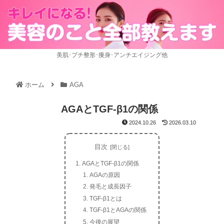
美肌･プチ整形･痩身･アンチエイジング他
ホーム
AGA
AGAとTGF-β1の関係
2024.10.26
2026.03.10
目次
AGAとTGF-β1の関係
AGAの原因
発毛と成長因子
TGF-β1とは
TGF-β1とAGAの関係
今後の展望