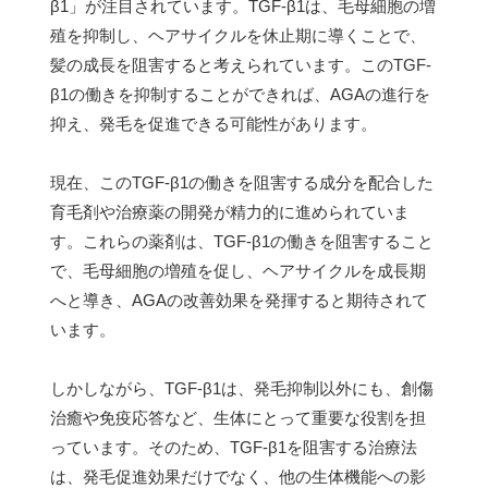
β1」が注目されています。TGF-β1は、毛母細胞の増
殖を抑制し、ヘアサイクルを休止期に導くことで、
髪の成長を阻害すると考えられています。このTGF-
β1の働きを抑制することができれば、AGAの進行を
抑え、発毛を促進できる可能性があります。
現在、このTGF-β1の働きを阻害する成分を配合した
育毛剤や治療薬の開発が精力的に進められていま
す。これらの薬剤は、TGF-β1の働きを阻害すること
で、毛母細胞の増殖を促し、ヘアサイクルを成長期
へと導き、AGAの改善効果を発揮すると期待されて
います。
しかしながら、TGF-β1は、発毛抑制以外にも、創傷
治癒や免疫応答など、生体にとって重要な役割を担
っています。そのため、TGF-β1を阻害する治療法
は、発毛促進効果だけでなく、他の生体機能への影