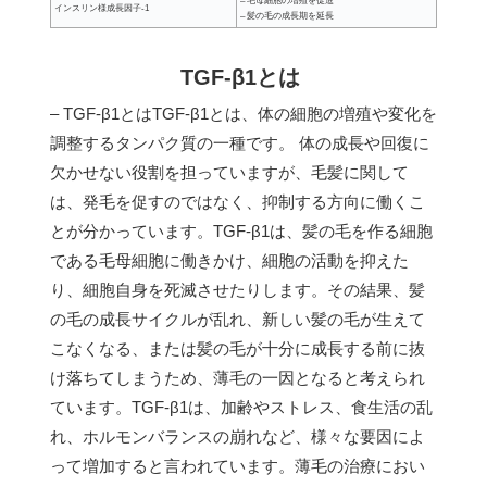
– 毛母細胞の増殖を促進
インスリン様成長因子-1
– 髪の毛の成長期を延長
TGF-β1とは
– TGF-β1とはTGF-β1とは、体の細胞の増殖や変化を
調整するタンパク質の一種です。 体の成長や回復に
欠かせない役割を担っていますが、毛髪に関して
は、発毛を促すのではなく、抑制する方向に働くこ
とが分かっています。TGF-β1は、髪の毛を作る細胞
である毛母細胞に働きかけ、細胞の活動を抑えた
り、細胞自身を死滅させたりします。その結果、髪
の毛の成長サイクルが乱れ、新しい髪の毛が生えて
こなくなる、または髪の毛が十分に成長する前に抜
け落ちてしまうため、薄毛の一因となると考えられ
ています。TGF-β1は、加齢やストレス、食生活の乱
れ、ホルモンバランスの崩れなど、様々な要因によ
って増加すると言われています。薄毛の治療におい