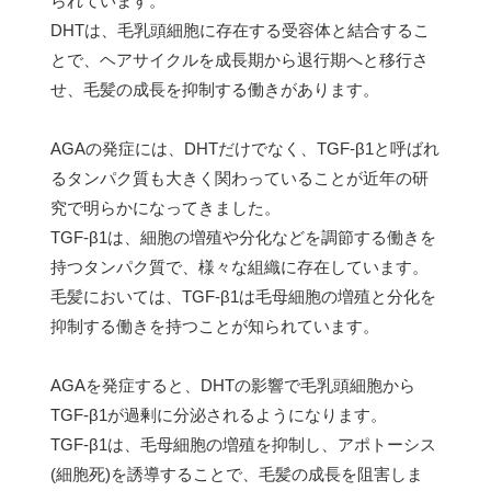
られています。
DHTは、毛乳頭細胞に存在する受容体と結合するこ
とで、ヘアサイクルを成長期から退行期へと移行さ
せ、毛髪の成長を抑制する働きがあります。
AGAの発症には、DHTだけでなく、TGF-β1と呼ばれ
るタンパク質も大きく関わっていることが近年の研
究で明らかになってきました。
TGF-β1は、細胞の増殖や分化などを調節する働きを
持つタンパク質で、様々な組織に存在しています。
毛髪においては、TGF-β1は毛母細胞の増殖と分化を
抑制する働きを持つことが知られています。
AGAを発症すると、DHTの影響で毛乳頭細胞から
TGF-β1が過剰に分泌されるようになります。
TGF-β1は、毛母細胞の増殖を抑制し、アポトーシス
(細胞死)を誘導することで、毛髪の成長を阻害しま