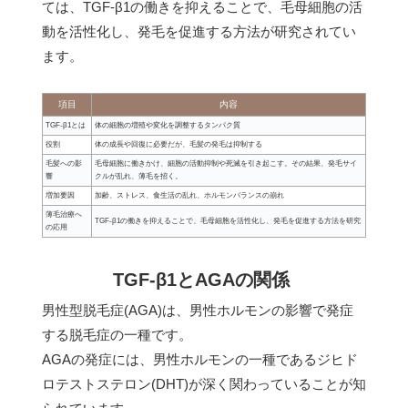
ては、TGF-β1の働きを抑えることで、毛母細胞の活
動を活性化し、発毛を促進する方法が研究されてい
ます。
項目
内容
TGF-β1とは
体の細胞の増殖や変化を調整するタンパク質
役割
体の成長や回復に必要だが、毛髪の発毛は抑制する
毛髪への影
毛母細胞に働きかけ、細胞の活動抑制や死滅を引き起こす。その結果、発毛サイ
響
クルが乱れ、薄毛を招く。
増加要因
加齢、ストレス、食生活の乱れ、ホルモンバランスの崩れ
薄毛治療へ
TGF-β1の働きを抑えることで、毛母細胞を活性化し、発毛を促進する方法を研究
の応用
TGF-β1とAGAの関係
男性型脱毛症(AGA)は、男性ホルモンの影響で発症
する脱毛症の一種です。
AGAの発症には、男性ホルモンの一種であるジヒド
ロテストステロン(DHT)が深く関わっていることが知