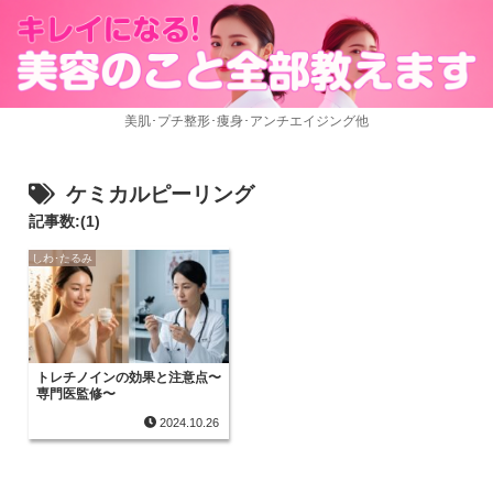
美肌･プチ整形･痩身･アンチエイジング他
ケミカルピーリング
記事数:(1)
しわ･たるみ
トレチノインの効果と注意点〜
専門医監修〜
2024.10.26