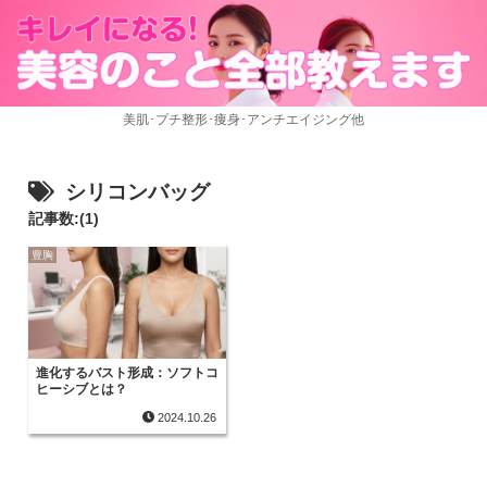
美肌･プチ整形･痩身･アンチエイジング他
シリコンバッグ
記事数:(1)
豊胸
進化するバスト形成：ソフトコ
ヒーシブとは？
2024.10.26