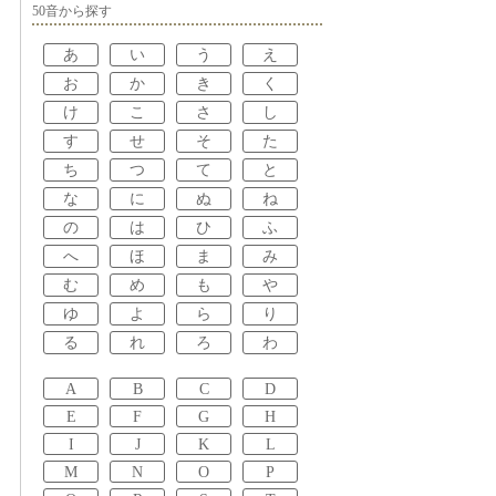
50音から探す
あ
い
う
え
お
か
き
く
け
こ
さ
し
す
せ
そ
た
ち
つ
て
と
な
に
ぬ
ね
の
は
ひ
ふ
へ
ほ
ま
み
む
め
も
や
ゆ
よ
ら
り
る
れ
ろ
わ
A
B
C
D
E
F
G
H
I
J
K
L
M
N
O
P