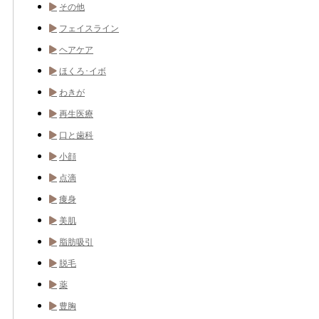
その他
フェイスライン
ヘアケア
ほくろ･イボ
わきが
再生医療
口と歯科
小顔
点滴
痩身
美肌
脂肪吸引
脱毛
薬
豊胸