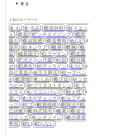
鼻
人気のキーワード
しわ
たるみ
美容外科
ダイエッ
ト
美肌
アンチエイジング
脂肪
吸引
美容医療
美容整形
AGA
脱毛
スキンケア
痩身
豊胸
美
容
成長因子
コラーゲン
再生医
療
アポクリン汗腺
小顔
部分痩
せ
肌再生
ボディライン
UAL
自己多血小板注入療法
ダーマペン
4
老廃物
むくみ
多汗症
メソセ
ラピー
ボツリヌストキシン
ミラ
ドライ
シリコンバッグ
冷え性
臭い
わきがチェック
セルフチェ
ック
ボブ
軟骨移植
剪除法
自
己診断
蓄熱式脱毛
毒素
美容ク
リニック
トレチノイン
鼻の美容
整形
IPL
切らない