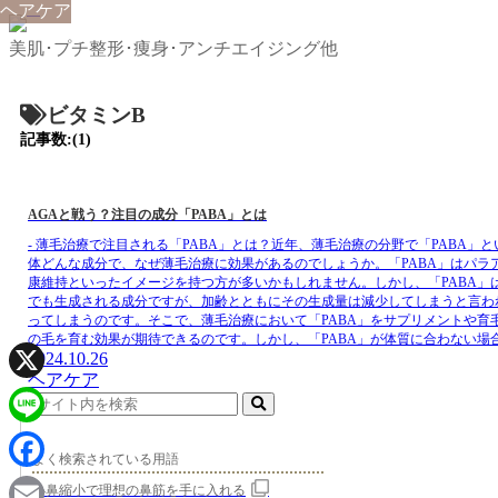
ヘアケア
美肌･プチ整形･痩身･アンチエイジング他
ビタミンB
記事数:(1)
AGAと戦う？注目の成分「PABA」とは
- 薄毛治療で注目される「PABA」とは？近年、薄毛治療の分野で「PABA
体どんな成分で、なぜ薄毛治療に効果があるのでしょうか。「PABA」はパラ
康維持といったイメージを持つ方が多いかもしれません。しかし、「PABA」
でも生成される成分ですが、加齢とともにその生成量は減少してしまうと言わ
ってしまうのです。そこで、薄毛治療において「PABA」をサプリメントや育
の毛を育む効果が期待できるのです。しかし、「PABA」が体質に合わない
2024.10.26
ヘアケア
X
Line
よく検索されている用語
Facebook
小鼻縮小で理想の鼻筋を手に入れる