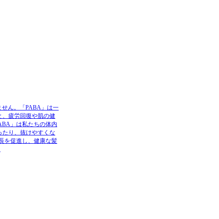
せん。「PABA」は一
と、疲労回復や肌の健
ABA」は私たちの体内
ったり、抜けやすくな
成長を促進し、健康な髪
。