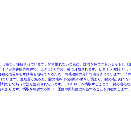
」という成分が注目されています。聞き慣れない言葉に、疑問を持つ方もいるかもしれま
アミノ安息香酸の略称で、ビタミンB群の一種に分類されます。ビタミンB群という
は髪の成長を促す効果も期待できるため、薄毛治療の分野で注目されています。「P
れています。生成量が減ると、髪の毛を作る細胞の働きが弱まり、髪の毛が細くな
毛剤などで補う方法が注目されています。「PABA」を摂取することで、髪の毛の
場合もあります。摂取を検討する際は、医師や薬剤師に相談することをお勧めします