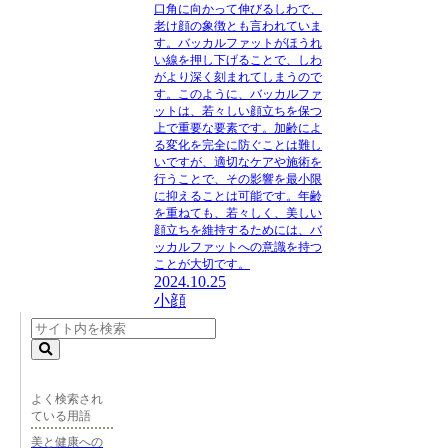
口角に向かって伸びるしわで、
老け顔の象徴とも言われていま
す。バッカルファットがほうれ
い線を押し下げることで、しわ
がより深く刻まれてしまうので
す。このように、バッカルファ
ットは、若々しい顔立ちを保つ
上で重要な要素です。加齢によ
る変化を完全に防ぐことは難し
いですが、適切なケアや施術を
行うことで、その影響を最小限
に抑えることは可能です。年齢
を重ねても、若々しく、美しい
顔立ちを維持するためには、バ
ッカルファットへの意識を持つ
ことが大切です。
2024.10.25
小顔
よく検索され
ている用語
美と健康への