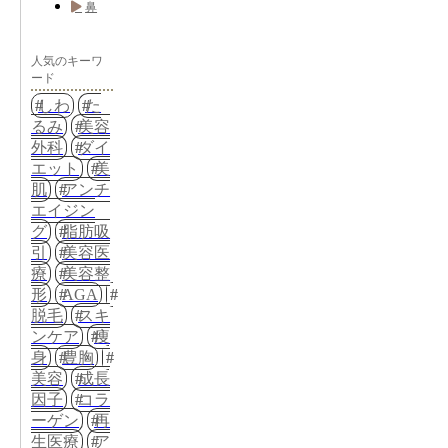
鼻
人気のキーワ
ード
しわ
た
るみ
美容
外科
ダイ
エット
美
肌
アンチ
エイジン
グ
脂肪吸
引
美容医
療
美容整
形
AGA
脱毛
スキ
ンケア
痩
身
豊胸
美容
成長
因子
コラ
ーゲン
再
生医療
ア