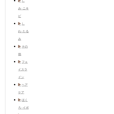
し
み･ニキ
ビ
し
わ･たる
み
その
他
フェ
イスラ
イン
ヘア
ケア
ほく
ろ･イボ