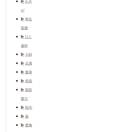
わき
が
再生
医療
口と
歯科
小顔
点滴
痩身
美肌
脂肪
吸引
脱毛
薬
豊胸