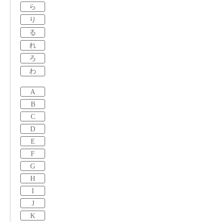
ら
り
る
れ
ろ
わ
A
B
C
D
E
F
G
H
I
J
K