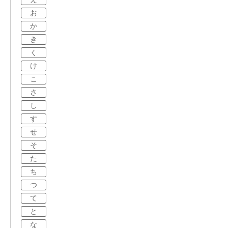
お
か
き
く
け
こ
さ
し
す
せ
そ
た
ち
つ
て
と
な