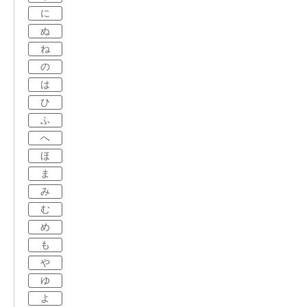
に
ぬ
ね
の
は
ひ
ふ
へ
ほ
ま
み
む
め
も
や
ゆ
よ