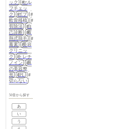
ック
セル
フチェッ
ク
ボブ
軟骨移植
剪除法
自
己診断
蓄
熱式脱毛
毒素
美容
クリニッ
ク
トレチ
ノイン
鼻
の美容整
形
IPL
切らない
50音から探す
あ
い
う
え