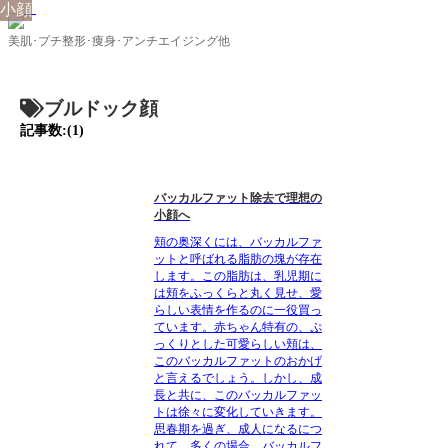
小顔
美肌･プチ整形･痩身･アンチエイジング他
ブルドック顔
記事数:(1)
バッカルファット除去で理想の
小顔へ
頬の奥深くには、バッカルファ
ットと呼ばれる脂肪の塊が存在
します。この脂肪は、乳児期に
は頬をふっくらと丸く見せ、愛
らしい表情を作るのに一役買っ
ています。赤ちゃん特有の、ぷ
っくりとした可愛らしい頬は、
このバッカルファットのおかげ
と言えるでしょう。しかし、成
長と共に、このバッカルファッ
トは徐々に変化していきます。
思春期を過ぎ、成人になるにつ
れて、多くの場合、バッカルフ