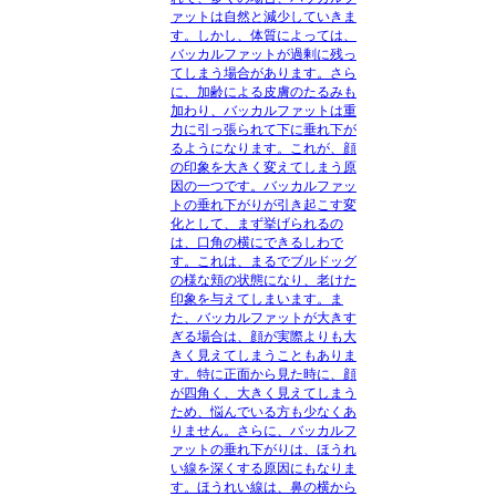
ァットは自然と減少していきま
す。しかし、体質によっては、
バッカルファットが過剰に残っ
てしまう場合があります。さら
に、加齢による皮膚のたるみも
加わり、バッカルファットは重
力に引っ張られて下に垂れ下が
るようになります。これが、顔
の印象を大きく変えてしまう原
因の一つです。バッカルファッ
トの垂れ下がりが引き起こす変
化として、まず挙げられるの
は、口角の横にできるしわで
す。これは、まるでブルドッグ
の様な頬の状態になり、老けた
印象を与えてしまいます。ま
た、バッカルファットが大きす
ぎる場合は、顔が実際よりも大
きく見えてしまうこともありま
す。特に正面から見た時に、顔
が四角く、大きく見えてしまう
ため、悩んでいる方も少なくあ
りません。さらに、バッカルフ
ァットの垂れ下がりは、ほうれ
い線を深くする原因にもなりま
す。ほうれい線は、鼻の横から