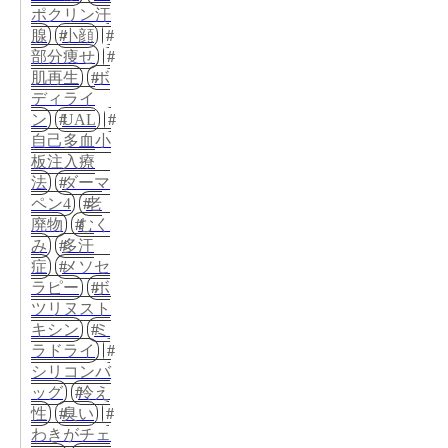
ポクリン汗
腺
小顔
部分痩せ
肌再生
ボ
ディライ
ン
UAL
自己多血小
板注入療
法
ダーマ
ペン4
老
廃物
むく
み
多汗
症
メソセ
ラピー
ボ
ツリヌスト
キシン
ミ
ラドライ
シリコンバ
ッグ
冷え
性
臭い
わきがチェ