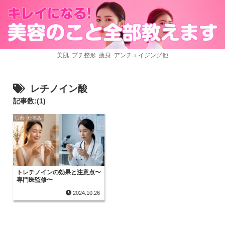
美肌･プチ整形･痩身･アンチエイジング他
レチノイン酸
記事数:(1)
しわ･たるみ
トレチノインの効果と注意点〜
専門医監修〜
2024.10.26