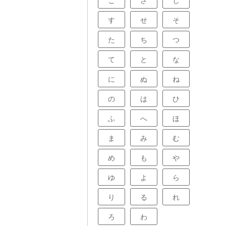
こ
さ
し
す
せ
そ
た
ち
つ
て
と
な
に
ぬ
ね
の
は
ひ
ふ
へ
ほ
ま
み
む
め
も
や
ゆ
よ
ら
り
る
れ
ろ
わ