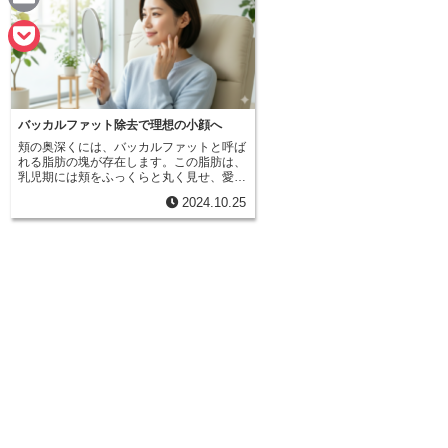
n
a
E
e
c
m
P
e
a
o
b
i
バッカルファット除去で理想の小顔へ
c
o
頬の奥深くには、バッカルファットと呼ば
l
k
れる脂肪の塊が存在します。この脂肪は、
乳児期には頬をふっくらと丸く見せ、愛ら
o
しい表情を作るのに一役買っています。赤
e
2024.10.25
ちゃん特有の、ぷっくりとした可愛らしい
k
頬は、このバッカルファットのおかげと言
t
えるでしょう。しかし、成長と共に、この
バッカルファットは徐々に変化していきま
す。思春期を過ぎ、成人になるにつれて、
多くの場合、バッカルファットは自然と減
少していきます。しかし、体質によって
は、バッカルファットが過剰に残ってしま
う場合があります。さらに、加齢による皮
膚のたるみも加わり、バッカルファットは
重力に引っ張られて下に垂れ下がるように
なります。これが、顔の印象を大きく変え
てしまう原因の一つです。バッカルファッ
トの垂れ下がりが引き起こす変化として、
まず挙げられるのは、口角の横にできるし
わです。これは、まるでブルドッグの様な
頬の状態になり、老けた印象を与えてしま