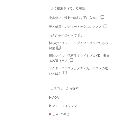
よく検索されている用語
小鼻縮小で理想の鼻筋を手に入れる
美と健康への鍵！デトックスのススメ
わきが手術のすべて
切らないリフトアップ！タイタンでたるみ
解消
細胞レベルで肌再生？サイトプロMDで叶え
る若返りケア
ドクターズコスメとメディカルコスメの違
いとは？
カテゴリーから探す
AGA
アンチエイジング
しみ･ニキビ