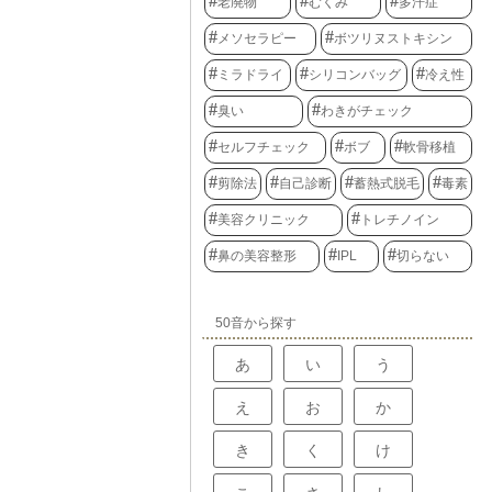
老廃物
むくみ
多汗症
メソセラピー
ボツリヌストキシン
ミラドライ
シリコンバッグ
冷え性
臭い
わきがチェック
セルフチェック
ボブ
軟骨移植
剪除法
自己診断
蓄熱式脱毛
毒素
美容クリニック
トレチノイン
鼻の美容整形
IPL
切らない
50音から探す
あ
い
う
え
お
か
き
く
け