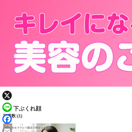
X
下ぶくれ顔
記事数:(1)
L
i
小顔
F