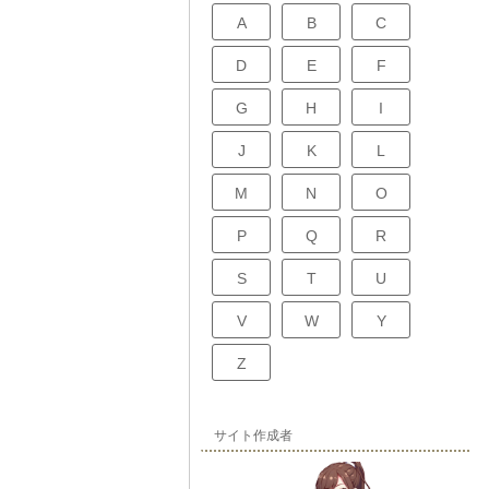
A
B
C
D
E
F
G
H
I
J
K
L
M
N
O
P
Q
R
S
T
U
V
W
Y
Z
サイト作成者