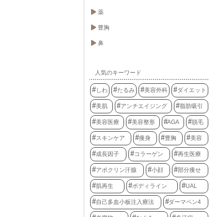
薬
豊胸
鼻
人気のキーワード
しわ
たるみ
美容外科
ダイエット
美肌
アンチエイジング
脂肪吸引
美容医療
美容整形
AGA
脱毛
スキンケア
痩身
豊胸
美容
成長因子
コラーゲン
再生医療
アポクリン汗腺
小顔
部分痩せ
肌再生
ボディライン
UAL
自己多血小板注入療法
ダーマペン4