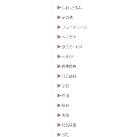
しわ･たるみ
その他
フェイスライン
ヘアケア
ほくろ･イボ
わきが
再生医療
口と歯科
小顔
点滴
痩身
美肌
脂肪吸引
脱毛